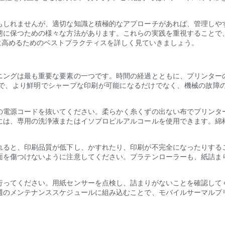
もしれませんが、適切な知識と積極的なアプローチがあれば、管理しや
態に保つための様々な方法があります。これらの実践を重視することで
に高めるためのベストプラクティスを詳しく見ていきましょう。
ニングは最も重要な要素の一つです。時間の経過とともに、プリンター
で、より鮮明でシャープな印刷が可能になるだけでなく、機械の故障
の電源コードを抜いてください。柔らかく糸くずの出ない布でプリンタ
には、専用の洗浄液またはイソプロピルアルコールを使用できます。綿
れると、印刷品質が低下し、かすれたり、印刷が不完全になったりする
面を傷つけないように注意してください。プラテンローラーも、紙詰ま
行ってください。用紙センサーを点検し、詰まりがないことを確認して
週のメンテナンススケジュールに組み込むことで、モバイルサーマルプ