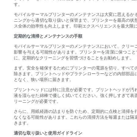
す。
モバイルサーマルプリンターのメンテナンスは大変に思えるか
ニングから適切な取り扱いと保管まで、プリンターを最高の状
ス全体の効率性も向上します。印刷エクスペリエンスを最大限
定期的な清掃とメンテナンスの手順
モバイルサーマルプリンターのメンテナンスにおいて、クリー
影響を与える可能性があります。プリンターを清潔に保つこと
に、定期的なクリーニングを習慣づけることをお勧めします。
まず、安全を確保するためにプリンターの電源を切り、すべて
除きます。プリントヘッドやプラテンローラーなどの内部部品
となく、狭い場所に届きます。
プリントヘッドには特に注意が必要です。プリントヘッドが汚
液を湿らせた綿棒で優しく拭いてください。強く押しすぎて表
リーニングが必要です。
さらに、用紙経路の詰まりを防ぐため、定期的に点検と清掃を
なくなる可能性があります。これらの清掃方法を毎週または隔
きます。
適切な取り扱いと使用ガイドライン