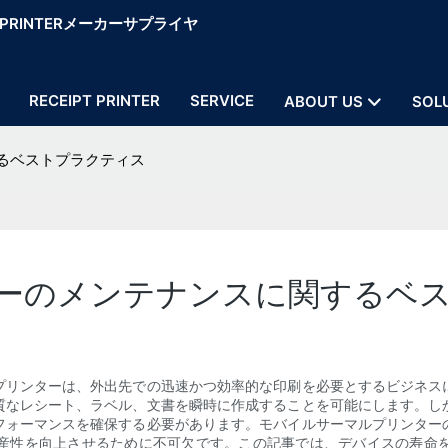
OS PRINTERメーカーサプライヤ
RECEIPT PRINTER
SERVICE
ABOUT US
SOL
るベストプラクティス
ーのメンテナンスに関するベ
プリンターは、外出先での迅速かつ効率的な印刷を必要とするビジネス
質なレシート、ラベル、文書を瞬時に作成することを可能にします。し
フォーマンスを確保する必要があります。モバイルサーマルプリンター
産性を向上させるために不可欠です。この記事では、デバイスの寿命