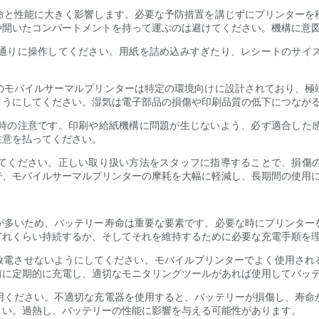
命と性能に大きく影響します。必要な予防措置を講じずにプリンターを
や開いたコンパートメントを持って運ぶのは避けてください。機構に意
通りに操作してください。用紙を詰め込みすぎたり、レシートのサイ
。
のモバイルサーマルプリンターは特定の環境向けに設計されており、極
ようにしてください。湿気は電子部品の損傷や印刷品質の低下につなが
時の注意です。印刷や給紙機構に問題が生じないよう、必ず適合した
注意を払ってください。
てください。正しい取り扱い方法をスタッフに指導することで、損傷
で、モバイルサーマルプリンターの摩耗を大幅に軽減し、長期間の使用
が多いため、バッテリー寿命は重要な要素です。必要な時にプリンター
どれくらい持続するか、そしてそれを維持するために必要な充電手順を
電させないようにしてください。モバイルプリンターでよく使用される
前に定期的に充電し、適切なモニタリングツールがあれば使用してバッ
用ください。不適切な充電器を使用すると、バッテリーが損傷し、寿命
さい。過熱し、バッテリーの性能に影響を与える可能性があります。