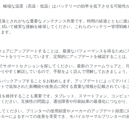
。極端な温度（高温・低温）はバッテリーの効率を低下させる可能性
見落とされがちな重要なメンテナンス作業です。時間の経過とともに接
く拭いて確実な接触を確保してください。これらのバッテリー管理戦略
きます。
ウェアにアップデートすることは、最適なパフォーマンスを得るために
デートをリリースしています。定期的にアップデートを確認することは
でサポートセクションを探してください。最新のファームウェアと、
かりやすく解説しているので、手順をよく読んで理解しておきましょう
をバックアップすることをお勧めします。アップデートによってデバイ
ートで追加された新機能や改善点に関する貴重な情報が記載されている
性を維持することも重要です。タブレット、スマートフォン、コンピュ
てください。互換性の問題は、通信障害や印刷結果の最適化につながり
してください。プリンターの使用頻度やメーカーのアップデート頻度に
ーカーによるすべての改善を享受でき、モバイルサーマルプリンターの