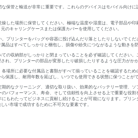
切な保管と輸送が非常に重要です。これらのデバイスはモバイル向けに
乾燥した場所に保管してください。極端な温度や湿度は、電子部品や印
、元のキャリングケースまたは保護カバーを使用してください。
い。プリンターをバッグや容器に投げ込んだり落としたりしないでくだ
付属品はすべてしっかりと梱包し、損傷や紛失につながるような動きを
べての収納部がしっかりと閉まっていることを必ず確認してください。
理され、プリンターの部品が変形したり破損したりするような圧力がか
、各場所に必要な付属品と書類がすべて揃っていることを確認するため
から保護し、耐用年数を延ばし、いつでも使用できる状態に保つことが
定期的なクリーニング、適切な取り扱い、効果的なバッテリー管理、ソ
ーのパフォーマンス、寿命、そして信頼性を向上させる上で重要な役割
年にもわたってビジネスに貢献し続けることが可能になります。プリン
激しい市場で成功するために不可欠な要素です。