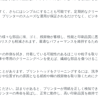
すく、さらにはシンプルにすることも可能です。定期的なクリー
、プリンターのスムーズな運用が保証されるだけでなく、ビジネ
の様々な部品に埃、ゴミ、残留物が蓄積し、性能と印刷品質に悪
のリスクも軽減されます。最適なパフォーマンスを維持するため
ーの外側を拭き、付着している可能性のあるほこりや粒子を取り
棒や専用のクリーニングペンを使えば、繊細な部品を傷つけるこ
ことがあります。プリントヘッドをクリーニングするには、洗浄
りや位置ずれの原因となる紙粉や糊の残留物を取り除くためにク
ください。詰まりがあると、プリンターが用紙を正しく検知でき
リンターの寿命を延ばし、正常に動作し、高い印刷品質を維持で