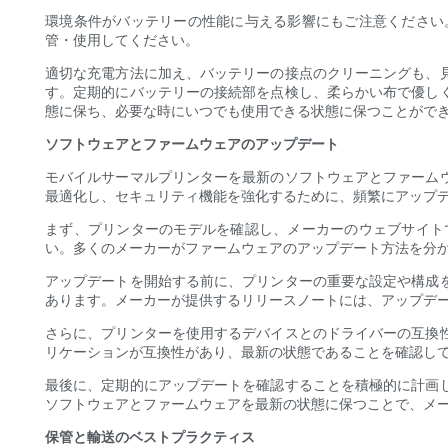
環境条件がバッテリーの性能に与える影響にもご注意ください
管・使用してください。
適切な充電方法に加え、バッテリーの接点のクリーニングも、
す。定期的にバッテリーの接続部を点検し、柔らかい布で優し
態に保ち、必要な時にいつでも使用できる状態に保つことがで
ソフトウェアとファームウェアのアップデート
モバイルサーマルプリンターを最新のソフトウェアとファーム
最適化し、セキュリティ機能を強化するために、頻繁にアップ
まず、プリンターのモデルを確認し、メーカーのウェブサイト
い。多くのメーカーがファームウェアのアップデート方法を分
アップデートを開始する前に、プリンターの重要な設定や構成
あります。メーカーが提供するリリースノートには、アップデ
さらに、プリンターを使用するデバイスとのドライバーの互換
リケーションが互換性があり、最新の状態であることを確認し
最後に、定期的にアップデートを確認することを積極的に計画
ソフトウェアとファームウェアを最新の状態に保つことで、メ
保管と輸送のベストプラクティス