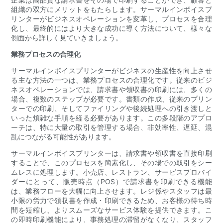
組織の双方にメリットをもたらします。サーマルインボイスプ
リンターがビジネスオペレーションを変革し、プロセスを合理
化し、最終的にはより大きな成功に導く方法について、様々な
側面から詳しく見ていきましょう。
業務プロセスの合理化
サーマルインボイスプリンターがビジネスの生産性を向上させ
る主な方法の一つは、業務プロセスの合理化です。従来のビジ
ネスオペレーションでは、請求書や領収書の印刷には、多くの
場合、複数のステップが必要です。書類の作成、従来のプリン
ターでの印刷、そしてファイリングや後続処理への引き渡しと
いった煩雑な手順を経る必要があります。この多段階のアプロ
ーチは、特に大量の取引を管理する場合、非効率性、遅延、混
乱につながる可能性があります。
サーマルインボイスプリンターは、請求書や領収書を直接印刷
することで、このプロセスを簡素化し、その場での取引をシー
ムレスに処理します。小売店、レストラン、サービスプロバイ
ダーにとって、販売時点（POS）で請求書を印刷できる機能
は、業務フローを大幅に向上させます。レジ係やスタッフは最
小限の労力で領収書を作成・印刷できるため、お客様の待ち時
間を短縮し、よりスムーズなサービス体験を提供できます。こ
の即時印刷機能により、事務処理の滞留がなくなり、スタッフ