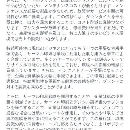
部品が少ないため、メンテナンスコストが低くなります。メン
テナンスが必要な部品が少ないため、故障やサービス中断の可
能性が大幅に低減します。この信頼性は、ダウンタイムを最小
限に抑え、出力を最大化することで、コスト削減に直接つなが
ります。プリンターが故障すると、修理費用が発生するだけで
なく、生産性にも影響を及ぼし、特に人通りの多いビジネス環
境では売上の損失につながります。
持続可能性は現代のビジネスにとってもう一つの重要な考慮事
項であり、サーマル印刷は環境に配慮した取り組みと非常によ
く合致しています。多くのサーマルプリンターはBPAフリーで
リサイクル可能な用紙を使用しており、環境への影響の軽減に
貢献しています。さらに、インクとトナーが不要になること
で、企業は廃棄物を大幅に削減できます。この環境に配慮した
選択は、持続可能性を重視する顧客の共感を呼び、ブランドに
対する認識を高めることができます。
さらに、サーマル印刷戦略を採用することで、企業は紙の使用
量を削減できます。サーマル印刷とデジタル請求書のオプショ
ンを統合することで、企業は印刷戦略を細分化し、どうしても
必要な場合には紙のレシートを使用し、その他のやり取りでは
紙の無駄を最小限に抑えることができます。この移行は、環境
意識の高い消費者のニーズに応えるだけでなく、よりポジティ
ブなブランドイメージの強化にもつながります。