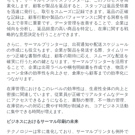
素化します。顧客が製品を返品すると、スタッフは返品受領書
を迅速に発行し、取引をスムーズに記録できます。返品の正確
な記録は、顧客行動や製品のパフォーマンスに関する洞察を得
る上で非常に重要です。データ管理を改善することで、企業は
傾向を分析し、返品頻度の高い商品を特定し、在庫に関する戦
略的な意思決定を行うことができます。
さらに、サーマルプリンターは、出荷通知や配送スケジュール
の作成にも役立ちます。企業が製品を発送する際、タイムリー
かつ正確な書類作成は、顧客の期待に応え、スムーズな配送を
確実に行うための鍵となります。サーマルプリンターを活用す
ることで、企業は出荷ラベルや梱包明細書を作成でき、物流チ
ェーン全体の効率性を向上させ、倉庫から顧客までの効率化に
つながります。
在庫管理におけるこのレベルの効率性は、生産性全体の向上と
密接に関連しています。従業員が正確でリアルタイムなデータ
にアクセスできるようになると、書類の整理、不一致の管理、
在庫切れへの対応に費やす時間が削減され、コアビジネス活動
に集中できる時間が増えます。
ビジネスにおけるサーマル印刷の未来
テクノロジーは常に進化しており、サーマルプリンタも例外で