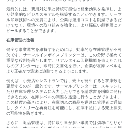
最終的には、費用対効果と持続可能性は相乗効果を発揮し、よ
り効率的なビジネスモデルを構築することができます。サーマ
ル印刷技術への投資により、企業は運用コストを削減できるだ
けでなく、環境への取り組みを強化し、より幅広い顧客層にア
ピールすることができます。
在庫管理の改善
健全な事業運営を維持するためには、効率的な在庫管理が不可
欠です。サーマルインボイスプリンターは、この分野で極めて
重要な役割を果たします。リアルタイム印刷機能を備えたこれ
らのプリンターは、即時に文書化を行い、企業が在庫レベルを
より正確かつ迅速に追跡できるようにします。
例えば、小売店やレストランでは、売上が発生すると在庫数を
更新するのが一般的です。サーマルプリンターは、スキャンし
たり在庫管理システムに入力したりできる請求書を瞬時に発行
できるため、在庫レベルの調整を迅速に行うことができます。
この精度の高さにより、在庫切れの商品を迅速に管理者に通知
し、タイムリーな再発注を可能にし、在庫不足による売上損失
の可能性を防ぎます。
さらに、返品管理は、特に取引量が多い環境では煩雑になりが
ちです。サーマルインボイスプリンターは、このプロセスを簡