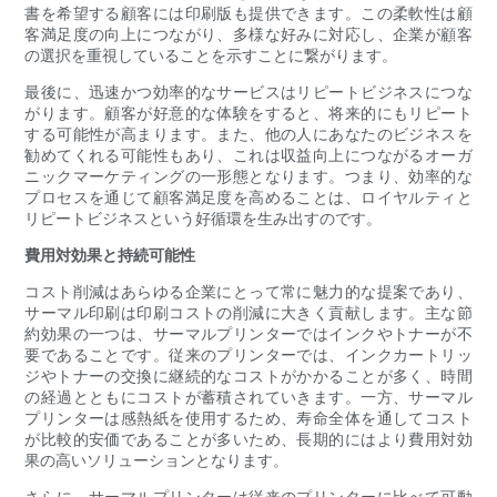
書を希望する顧客には印刷版も提供できます。この柔軟性は顧
客満足度の向上につながり、多様な好みに対応し、企業が顧客
の選択を重視していることを示すことに繋がります。
最後に、迅速かつ効率的なサービスはリピートビジネスにつな
がります。顧客が好意的な体験をすると、将来的にもリピート
する可能性が高まります。また、他の人にあなたのビジネスを
勧めてくれる可能性もあり、これは収益向上につながるオーガ
ニックマーケティングの一形態となります。つまり、効率的な
プロセスを通じて顧客満足度を高めることは、ロイヤルティと
リピートビジネスという好循環を生み出すのです。
費用対効果と持続可能性
コスト削減はあらゆる企業にとって常に魅力的な提案であり、
サーマル印刷は印刷コストの削減に大きく貢献します。主な節
約効果の一つは、サーマルプリンターではインクやトナーが不
要であることです。従来のプリンターでは、インクカートリッ
ジやトナーの交換に継続的なコストがかかることが多く、時間
の経過とともにコストが蓄積されていきます。一方、サーマル
プリンターは感熱紙を使用するため、寿命全体を通してコスト
が比較的安価であることが多いため、長期的にはより費用対効
果の高いソリューションとなります。
さらに、サーマルプリンターは従来のプリンターに比べて可動