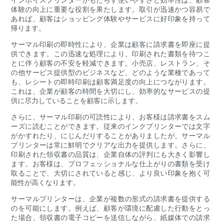
体験の向上に重要な役割を果たします。取引が迅速かつ容易で
あれば、顧客はショッピング体験やサービスに好印象を持って
帰ります。
サーマル印刷の即時性により、企業は顧客に請求書を即座に提
供できます。この迅速な処理により、印刷された書類を待つこ
とに伴う顧客の不安を軽減できます。小売店、レストラン、そ
の他サービス提供型のビジネスなど、どのような業種であって
も、レシートの即時印刷は顧客満足度の向上につながります。
これは、企業が顧客の時間を大切にし、効率的なサービスの提
供に尽力していることを顧客に示します。
さらに、サーマル印刷の可読性により、お客様は請求書をスム
ーズに読むことができます。従来のインクプリンターでは文字
がかすれたり、にじんだりすることがありましたが、サーマル
プリンターは常に鮮明でクリアな出力を提供します。さらに、
印刷された領収書の品質は、企業自体の評判にも大きく影響し
ます。お客様は、プロフェッショナルな仕上がりの書類を受け
取ることで、大切にされていると感じ、より良い印象を抱く可
能性が高くなります。
サーマルプリンターは、企業が複数の形式の請求書を提供する
のを可能にします。例えば、顧客が環境に配慮した行動をとっ
た場合、領収書の電子コピーを送信しながら、紙媒体での請求