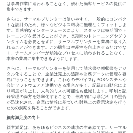
は事務作業に追われることなく、優れた顧客サービスの提供に
集中できます。
さらに、サーマルプリンターは使いやすく、一般的にコンパク
トな設計のため、様々なビジネス環境に無理なくフィットしま
す。直感的なインターフェースにより、スタッフは短期間でト
レーニングを受けることができ、長期間のトレーニングやダウ
ンタイムを必要とせずに、サーマルプリンターを業務に取り入
れることができます。この機能は生産性を向上させるだけでな
く、チームメンバーが煩雑なプロセスに煩わされることなく、
本来の業務に集中できるようにします。
さらに、サーマルプリンターを使用して請求書や領収書をデジ
タル化することで、企業は売上の追跡や財務データの管理を容
易に行うことができます。これらのデバイスはPOSシステムや
会計ソフトウェアと連携できる場合が多く、記録の自動化によ
り精度が向上し、人為的ミスの可能性も低減します。印刷と記
録管理の両方を効率化することで、最終的には勘定科目の照合
が迅速化され、企業は情報に基づいた財務上の意思決定を行う
ための洞察を得ることができます。
顧客満足度の向上
顧客満足は、あらゆるビジネスの成功の生命線です。サーマル
インボイスプリンターがもたらす使いやすさと効率性は、顧客