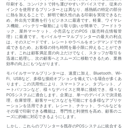
印刷する、コンパクトで持ち運びやすいデバイスです。従来の
インクを使用するプリンターとは異なり、感熱紙の特定の部分
に熱を加えることで、鮮明で耐久性のある印刷を実現できるた
め、外出先で業務を行うビジネスに最適です。軽量、ワイヤレ
ス機能、バッテリー駆動により取り扱いが簡単で、フードトラ
ック、屋外マーケット、小売店などのPOS（販売時点情報管
理）に最適です。モバイルサーマルプリンターの最大の利点
は、そのスピードです。レシートやラベルをオンデマンドで作
成できるため、お客様の待ち時間を最小限に抑えることができ
ます。これは顧客満足度の向上だけでなく、スタッフが取引を
迅速に処理し、次の顧客へとスムーズに移動できるため、業務
効率の向上にもつながります。
モバイルサーマルプリンターは、速度に加え、Bluetooth、Wi-
Fi、USBなど、多様な接続オプションを備えている場合が多くあ
ります。この汎用性により、スマートフォン、タブレット、ノ
ートパソコンなど、様々なデバイスと簡単に接続でき、様々な
POSシステムに適合します。企業は、単一のデバイスで決済処
理、在庫管理、顧客サービスなどを可能にする多様なアプリケ
ーションを活用できます。レシート、チケット、ラベルなどを
その場で印刷できる機能は、専門性と利便性を高め、顧客のニ
ーズに的確に対応できるようにします。
しかし、これらのプリンターを既存のPOSシステムに統合する