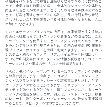
や屋外イベントなどで顧客と直接やり取りできるようにするこ
とで、企業は待ち時間を短縮し、全体的なショッピング体験を
向上させることができます。こうしたやり取りを効率化するこ
とで、顧客は迅速なサービスに感謝し、長い行列や待ち時間に
煩わされないことで衝動買いする可能性が高くなるため、売上
増加につながります。
モバイルサーマルプリンターの活用は、在庫管理と注文追跡の
改善にも役立ちます。レストランや倉庫などの環境では、これ
らのプリンターを使用することで、スタッフはラベルやチケッ
トをオンデマンドで印刷できるため、従来の受注処理や在庫管
理プロセスに伴うエラーを大幅に削減できます。スマートPOS
システムと統合することで、リアルタイムデータ同期により、
すべての印刷文書にリアルタイムの情報が反映され、コミュニ
ケーションミスや事故の発生リスクを軽減できます。
さらに、モバイルサーマルプリンターはブランディングの機会
を豊富に提供します。企業は、ロゴやプロモーションメッセー
ジなどのブランド要素をレシートや請求書に盛り込むことで、
パーソナライズすることができます。これはブランドアイデン
ティティを強化するだけでなく、取引プロセスにおけるマーケ
ティングの機会を創出します。例えば、レストランでは、顧客
のレシートに割引クーポンやプロモーションの告知を直接印刷
することで、リピーターを増やすことができます。