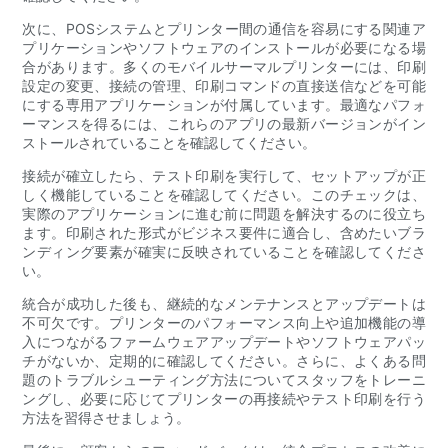
次に、POSシステムとプリンター間の通信を容易にする関連ア
プリケーションやソフトウェアのインストールが必要になる場
合があります。多くのモバイルサーマルプリンターには、印刷
設定の変更、接続の管理、印刷コマンドの直接送信などを可能
にする専用アプリケーションが付属しています。最適なパフォ
ーマンスを得るには、これらのアプリの最新バージョンがイン
ストールされていることを確認してください。
接続が確立したら、テスト印刷を実行して、セットアップが正
しく機能していることを確認してください。このチェックは、
実際のアプリケーションに進む前に問題を解決するのに役立ち
ます。印刷された形式がビジネス要件に適合し、含めたいブラ
ンディング要素が確実に反映されていることを確認してくださ
い。
統合が成功した後も、継続的なメンテナンスとアップデートは
不可欠です。プリンターのパフォーマンス向上や追加機能の導
入につながるファームウェアアップデートやソフトウェアパッ
チがないか、定期的に確認してください。さらに、よくある問
題のトラブルシューティング方法についてスタッフをトレーニ
ングし、必要に応じてプリンターの再接続やテスト印刷を行う
方法を習得させましょう。