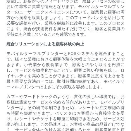
最後に、顧客からのフィードバックは、統合プロセスの改善に
おいて非常に貴重な情報となります。モバイルサーマルプリン
ターのユーザーエクスペリエンスについて、従業員と顧客の両
方から洞察を収集しましょう。このフィードバックを活用して
必要な調整を行い、業務を継続的に改善します。このプロセス
により、統合が技術要件を満たすだけでなく、顧客と従業員の
期待にも合致していることを確認できます。
統合ソリューションによる顧客体験の向上
モバイルサーマルプリンターとPOSシステムを統合すること
で、様々な業種における顧客体験を大幅に向上させることがで
きます。小売業から飲食業まで、顧客とのやり取りを円滑に
し、サービスを効率化することで、顧客に強い印象を残し、ロ
イヤルティを高めることができます。顧客満足度を向上させる
最も重要な方法の一つは、取引時間の短縮であり、モバイルサ
ーマルプリンターはまさにその実現を容易にします。
カフェやフードトラックのような、変化の激しい環境では、お
客様は迅速なサービスを求める傾向があります。モバイルプリ
ンターは、その場で印刷できるため、レシートや注文確認の待
ち時間を短縮できます。バリスタはお客様から直接注文を受
け、レシートやチケットを即座に印刷できるため、サービス効
率が向上します。この迅速さは、お客様が商品の品質だけでな
く、サービス全体の体験を高く評価するため、顧客満足度と顧