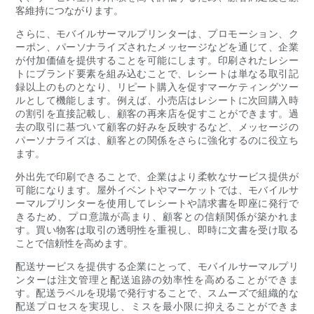
客維持につながります。
さらに、モバイルサーマルプリンターは、プロモーション、ク
ーポン、パーソナライズされたメッセージなどを通じて、企業
が付加価値を提供することを可能にします。印刷されたレシー
トにブランド要素を組み込むことで、レシートは単なる取引記
録以上のものとなり、リピート購入を促すマーケティングツー
ルとして機能します。例えば、小売店はレシートに次回購入時
の割引を直接記載し、顧客の再来店を促すことができます。過
去の取引に基づいて顧客の好みを反映するなど、メッセージの
パーソナライズは、顧客との関係をさらに強化するのに役立ち
ます。
外出先で印刷できることで、企業はより柔軟なサービス提供が
可能になります。屋外イベントやマーケットでは、モバイルサ
ーマルプリンターを使用してレシートや請求書を即座に発行で
きるため、プロ意識が高まり、顧客との信頼関係が築かれま
す。買い物客は取引の透明性を重視し、即時に文書を受け取る
ことで信頼性を高めます。
配送サービスを提供する企業にとって、モバイルサーマルプリ
ンターは注文管理と配送追跡の効率性を高めることができま
す。配送ラベルを現場で発行することで、スムーズで組織的な
配送プロセスを実現し、ミスを最小限に抑えることができま