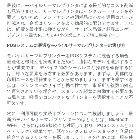
最後に、モバイルサーマルプリンタによる長期的なコスト削減
も見逃せません。サーマルプリンタはインクカートリッジを必
要としないため、メンテナンスや消耗品にかかる運用コストが
削減され、企業はリソースをより効果的に配分できます。これ
は、経費を最小限に抑えながら、サービス品質と顧客エンゲー
ジメントを最大化したい中小企業にとって特に重要です。
POSシステムに最適なモバイルサーマルプリンターの選び方
モバイルサーマルプリンターをPOSシステムに統合する場合、
最適化と機能性を実現するために、適切なモデルを選択するこ
とが重要です。デバイス間のシームレスな操作を確保するに
は、様々な要素を考慮する必要があります。まずは、具体的な
印刷ニーズを理解することから始めましょう。まず考慮すべき
点は、プリンターのサイズと携帯性です。事業所が複数の拠点
で運営されている場合や、スタッフが頻繁に移動する必要があ
る場合は、軽量でコンパクトなプリンターを選択することが不
可欠です。
次に、利用可能な接続オプションについて検討しましょう。最
新のモバイルサーマルプリンターのほとんどは、Bluetooth、
Wi-Fi、さらにはUSB接続にも対応しており、POSシステムとの
ペアリングが簡単です。既存のテクノロジースタックと容易に
統合できるプリンターを探しましょう。そのためには、現在使