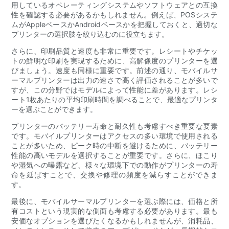
用しているオペレーティングシステムやソフトウェアとの互換
性を確認する必要があるかもしれません。例えば、POSシステ
ムがAppleベースかAndroidベースかを把握しておくと、適切な
プリンターの選択肢を絞り込むのに役立ちます。
さらに、印刷品質と速度も非常に重要です。レシートやチケッ
トの鮮明な印刷を実現するために、高解像度のプリンターを選
びましょう。速度も同様に重要です。前述の通り、モバイルサ
ーマルプリンターは出力の速さで高く評価されることが多いで
すが、この分野ではモデルによって性能に差があります。レシ
ート1枚あたりの平均印刷時間を調べることで、最適なプリンタ
ーを選ぶことができます。
プリンターのバッテリー寿命と耐久性も考慮すべき重要な要素
です。モバイルプリンターはアクセスの多い環境で使用される
ことが多いため、ピーク時の中断を避けるために、バッテリー
性能の高いモデルを選択することが重要です。さらに、ほこり
や湿気への曝露など、様々な環境下での動作がプリンターの寿
命を延ばすことで、交換や修理の頻度を減らすことができま
す。
最後に、モバイルサーマルプリンターを選ぶ際には、価格と所
有コストという現実的な側面も考慮する必要があります。最も
安価なオプションを選びたくなるかもしれませんが、消耗品、