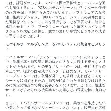
には、課題が伴います。デバイス間の互換性とシームレスな通
信を確保するには、POSシステムとサーマルプリンターの仕様
の両方を深く理解する必要があります。ソフトウェアの互換
性、接続オプション、印刷サイズなど、システムの要件に合っ
た適切なプリンターモデルを選択することが重要です。統合を
成功させることで、ワークフロープロセスと顧客とのインタラ
クションを大幅に改善し、競争の激しい環境でビジネスを成功
に導くことができます。
モバイルサーマルプリンターをPOSシステムに統合するメリッ
ト
モバイルサーマルプリンターをPOSシステムに統合すること
で、業務効率と顧客満足度の両方に大きく貢献する様々なメリ
ットが得られます。その主なメリットの一つは、モビリティの
向上です。従来の固定式プリンターとは異なり、モバイルサー
マルプリンターでは、取引が発生した場所であればどこでもレ
シートを印刷できるため、顧客が印刷された書類を受け取るた
めに所定の場所まで戻る必要がなくなります。これは、迅速な
サービスが求められる接客業や小売業などの環境で特に有効で
す。
さらに、モバイルサーマルプリンターは、柔軟性を維持したい
企業にとって最適なソリューションとなります。販売員が店頭