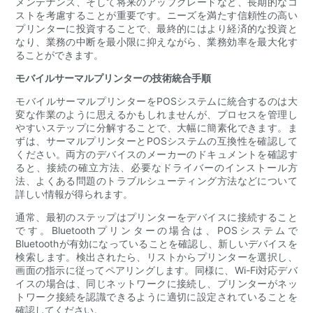
メンテナンス、そして将来のアップグレードなど、長期的なコ
ストを考慮することが重要です。ニーズを満たす信頼性の高い
プリンターに投資することで、最終的にはより経済的な投資と
なり、業務の中断を最小限に抑えながら、業務効率を最大化す
ることができます。
モバイルサーマルプリンターの技術統合手順
モバイルサーマルプリンターをPOSシステムに統合するのは大
変な作業のように思えるかもしれませんが、プロセスを管理し
やすいステップに分解することで、大幅に簡素化できます。ま
ずは、サーマルプリンターとPOSシステムの互換性を確認して
ください。両方のデバイスのメーカーのドキュメントを確認す
ると、接続の確立方法、必要なドライバーのインストール方
法、よくある問題のトラブルシューティング方法などについて
詳しい情報が得られます。
通常、最初のステップはプリンターをデバイスに接続すること
です。Bluetoothプリンターの場合は、POSシステムで
Bluetoothが有効になっていることを確認し、新しいデバイスを
検索します。検出されたら、リストからプリンターを選択し、
画面の指示に従ってペアリングします。同様に、Wi-Fi対応デバ
イスの場合は、同じネットワークに接続し、プリンターがネッ
トワーク接続を認識できるように適切に設定されていることを
確認してください。