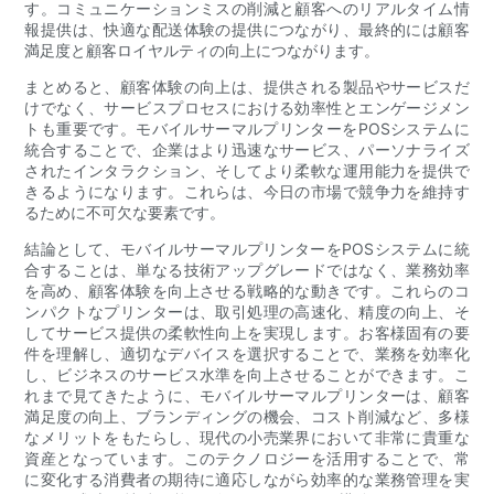
す。コミュニケーションミスの削減と顧客へのリアルタイム情
報提供は、快適な配送体験の提供につながり、最終的には顧客
満足度と顧客ロイヤルティの向上につながります。
まとめると、顧客体験の向上は、提供される製品やサービスだ
けでなく、サービスプロセスにおける効率性とエンゲージメン
トも重要です。モバイルサーマルプリンターをPOSシステムに
統合することで、企業はより迅速なサービス、パーソナライズ
されたインタラクション、そしてより柔軟な運用能力を提供で
きるようになります。これらは、今日の市場で競争力を維持す
るために不可欠な要素です。
結論として、モバイルサーマルプリンターをPOSシステムに統
合することは、単なる技術アップグレードではなく、業務効率
を高め、顧客体験を向上させる戦略的な動きです。これらのコ
ンパクトなプリンターは、取引処理の高速化、精度の向上、そ
してサービス提供の柔軟性向上を実現します。お客様固有の要
件を理解し、適切なデバイスを選択することで、業務を効率化
し、ビジネスのサービス水準を向上させることができます。こ
れまで見てきたように、モバイルサーマルプリンターは、顧客
満足度の向上、ブランディングの機会、コスト削減など、多様
なメリットをもたらし、現代の小売業界において非常に貴重な
資産となっています。このテクノロジーを活用することで、常
に変化する消費者の期待に適応しながら効率的な業務管理を実