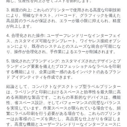
縮し、生産性を向上させてコストを節約します。
3. 精度の向上: これらのプリンターで使用される高度な印刷技術
により、明確なテキスト、バーコード、グラフィックを備えた
高品質のラベルが保証され、エラーが最小限に抑えられ、精度
が向上します。
4. 合理化された操作: ユーザーフレンドリーなインターフェイ
ス、カスタマイズ可能なテンプレート、ワイヤレス接続オプシ
ョンにより、既存のシステムとのスムーズな統合が可能にな
り、操作が合理化され、手作業によるエラーが削減されます。
5. 強化されたブランディング: カスタマイズされたデザインとブ
ランディング要素を備えたプロフェッショナルなラベルを印刷
する機能により、企業は統一感のあるインパクトのあるブラン
ド アイデンティティを作成できます。
結論として、コンパクトなデスクトップ型ラベルプリンター
は、ラベリングと印刷におけるスペースと効率性を最大限に高
める画期的な製品です。これらの革新的なデバイスは、機能
性、省スペース設計、そしてパフォーマンスの完璧なバランス
を実現しています。作業スペースが限られている場合でも、頻
繁にラベル印刷を行う必要がある場合でも、これらのプリンタ
ーはお客様のニーズを満たし、高品質な仕上がりを保証しま
す。高度な機能とユーザーフレンドリーなインターフェースに