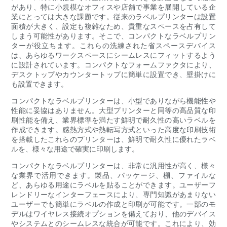
があり、特に小規模なオフィスや店舗で事業を展開している企
業にとっては大きな課題です。従来のラベルプリンターは設置
面積が大きく、設定も複雑なため、貴重なスペースを占有して
しまう可能性があります。そこで、コンパクトなラベルプリン
ターが役立ちます。これらの洗練された省スペースデバイス
は、あらゆるワークスペースにシームレスにフィットするよう
に設計されています。コンパクトなフォームファクタにより、
デスクトップやカウンタートップに簡単に設置でき、壁掛けに
も設置できます。
コンパクトなラベルプリンターは、小型でありながら機能性や
性能に妥協はありません。大型プリンターと同等の高品質な印
刷性能を備え、業界標準を満たす鮮明で耐久性の高いラベルを
作成できます。感熱方式や熱転写方式といった高度な印刷技術
を搭載したこれらのプリンターは、鮮明で耐久性に優れたラベ
ルを、様々な用途で確実に印刷します。
コンパクトなラベルプリンターは、非常に汎用性が高く、様々
な業界で活用できます。製品、パッケージ、棚、ファイルな
ど、あらゆる用途にラベルを貼ることができます。ユーザーフ
レンドリーなインターフェースにより、専門知識があまりない
ユーザーでも簡単にラベルの作成と印刷が可能です。一部のモ
デルはワイヤレス接続オプションを備えており、他のデバイス
やシステムとのシームレスな統合が可能です。これにより、効