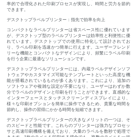
率的で合理化された印刷プロセスが実現し、時間と労力を節約
できます。
デスクトップラベルプリンター：指先で効率を向上
コンパクトなラベルプリンターは省スペース性に優れています
が、デスクトップ型のラベルプリンターは効率性と利便性に優
れています。デスクトップでの使用に特化して設計されてお
り、ラベル印刷を迅速かつ簡単に行えます。ユーザーフレンド
リーな機能とコンパクトなデザインにより、頻繁にラベル印刷
を行う企業に最適なソリューションです。
デスクトップラベルプリンターには、内蔵ラベルデザインソフ
トウェアやカスタマイズ可能なテンプレートといった高度な機
能が搭載されているものが多くあります。これにより、追加の
ソフトウェアや複雑な設定が不要になり、ユーザーはわずか数
分でラベルのデザインと印刷を行うことができます。直感的な
インターフェースとタッチスクリーンディスプレイにより、
様々な印刷オプションを簡単に操作できるため、貴重な時間を
節約し、操作の習得にかかる時間を短縮できます。
デスクトップラベルプリンターの大きなメリットの一つは、そ
のスピードと性能です。これらのプリンターは強力なプロセッ
サと高速印刷機構を備えており、大量のラベルを数秒で処理で
きます。1枚のラベルを印刷する場合でも、複数のラベルを一括