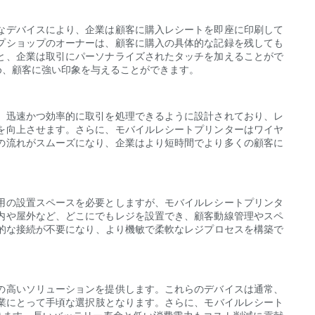
なデバイスにより、企業は顧客に購入レシートを即座に印刷して
プショップのオーナーは、顧客に購入の具体的な記録を残しても
と、企業は取引にパーソナライズされたタッチを加えることがで
め、顧客に強い印象を与えることができます。
、迅速かつ効率的に取引を処理できるように設計されており、レ
を向上させます。さらに、モバイルレシートプリンターはワイヤ
の流れがスムーズになり、企業はより短時間でより多くの顧客に
用の設置スペースを必要としますが、モバイルレシートプリンタ
内や屋外など、どこにでもレジを設置でき、顧客動線管理やスペ
的な接続が不要になり、より機敏で柔軟なレジプロセスを構築で
の高いソリューションを提供します。これらのデバイスは通常、
業にとって手頃な選択肢となります。さらに、モバイルレシート