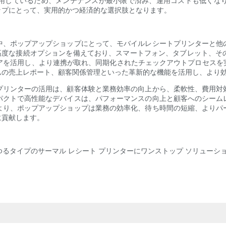
用しているため、メンテナンスが最小限で済み、運用コストも低くな
ップにとって、実用的かつ経済的な選択肢となります。
中、ポップアップショップにとって、モバイルレシートプリンターと他
Fiなどの高度な接続オプションを備えており、スマートフォン、タブレット
ェアを活用し、より連携が取れ、同期化されたチェックアウトプロセスを
ムの売上レポート、顧客関係管理といった革新的な機能を活用し、より
プリンターの活用は、顧客体験と業務効率の向上から、柔軟性、費用対
パクトで高性能なデバイスは、パフォーマンスの向上と顧客へのシーム
より、ポップアップショップは業務の効率化、待ち時間の短縮、よりパ
に貢献します。
あらゆるタイプのサーマル レシート プリンターにワンストップ ソリュー