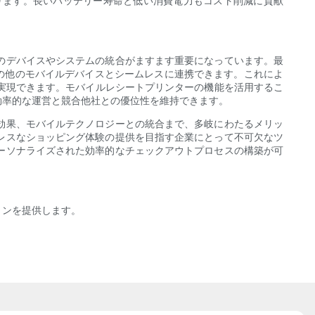
ります。長いバッテリー寿命と低い消費電力もコスト削減に貢献
のデバイスやシステムの統合がますます重要になっています。最
、その他のモバイルデバイスとシームレスに連携できます。これによ
実現できます。モバイルレシートプリンターの機能を活用するこ
効率的な運営と競合他社との優位性を維持できます。
効果、モバイルテクノロジーとの統合まで、多岐にわたるメリッ
レスなショッピング体験の提供を目指す企業にとって不可欠なツ
ーソナライズされた効率的なチェックアウトプロセスの構築が可
ションを提供します。