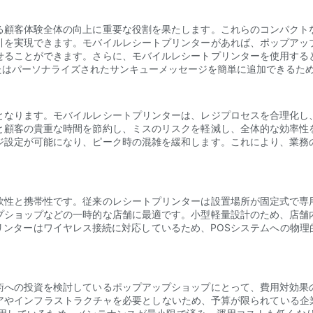
る顧客体験全体の向上に重要な役割を果たします。これらのコンパクト
引を実現できます。モバイルレシートプリンターがあれば、ポップアッ
せることができます。さらに、モバイルレシートプリンターを使用する
たはパーソナライズされたサンキューメッセージを簡単に追加できるた
となります。モバイルレシートプリンターは、レジプロセスを合理化し
と顧客の貴重な時間を節約し、ミスのリスクを軽減し、全体的な効率性
ジ設定が可能になり、ピーク時の混雑を緩和します。これにより、業務
軟性と携帯性です。従来のレシートプリンターは設置場所が固定式で専
プショップなどの一時的な店舗に最適です。小型軽量設計のため、店舗
リンターはワイヤレス接続に対応しているため、POSシステムへの物理
術への投資を検討しているポップアップショップにとって、費用対効果
ェアやインフラストラクチャを必要としないため、予算が限られている企