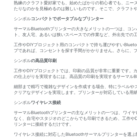
熟練のクラフト愛好家でも、始めたばかりの初心者でも、ニーズに
たりなのかを見極めるのは難しいものです。そこで、クラフトやD
シンボル
コンパクトでポータブルなプリンター
サーマルBluetoothプリンターの大きなメリットの一つは
ト、友人宅、あるいは狭いスペースでの作業など、外出先での
工作やDIYプロジェクト用のコンパクトで持ち運びやすいBlu
プであれば、コンセントを探す手間がかかりません。さらに、
シンボル
の高品質印刷
工作やDIYプロジェクトでは、印刷の品質が非常に重要です
の仕上がりを実現するには、高品質の印刷を実現するサーマルBlu
細部まで精巧で複雑なデザインを作成する場合、特にラベルや
クリアなデザインを実現します。プリンターが対応している用
シンボル
ワイヤレス接続
サーマルBluetoothプリンターの主なメリットの一つは、
なく、自宅やスタジオのどこからでも印刷できるため、工作や
リンターに接続するだけです。
ワイヤレス接続に対応したBluetoothサーマルプリンターを選ぶ