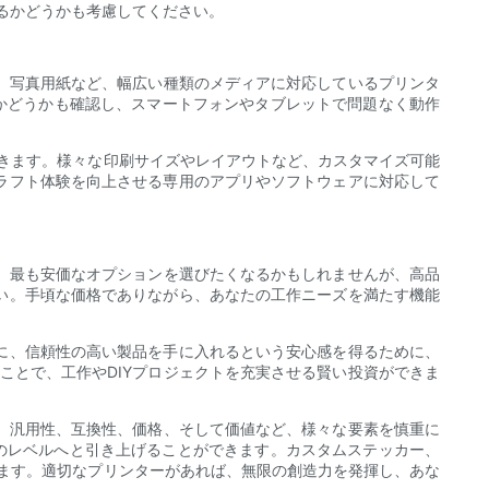
するかどうかも考慮してください。
ル紙、写真用紙など、幅広い種類のメディアに対応しているプリンタ
いるかどうかも確認し、スマートフォンやタブレットで問題なく動作
用できます。様々な印刷サイズやレイアウトなど、カスタマイズ可能
ラフト体験を向上させる専用のアプリやソフトウェアに対応して
です。最も安価なオプションを選びたくなるかもしれませんが、高品
い。手頃な価格でありながら、あなたの工作ニーズを満たす機能
に、信頼性の高い製品を手に入れるという安心感を得るために、
ることで、工作やDIYプロジェクトを充実させる賢い投資ができま
接続、汎用性、互換性、価格、そして価値など、様々な要素を慎重に
のレベルへと引き上げることができます。カスタムステッカー、
あります。適切なプリンターがあれば、無限の創造力を発揮し、あな