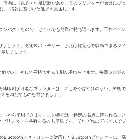
です。市場には数多くの選択肢があり、どのプリンターが自分にぴっ
作成し、情報に基づいた選択を支援します。
ほどコンパクトなので、どこへでも簡単に持ち運べます。工作イベン
を選びましょう。充電式バッテリー、または乾電池で駆動できるタイ
考慮しましょう。
で鮮やか、そして長持ちする印刷が求められます。毎回プロ並み
高速印刷が可能なプリンターは、にじみやぼやけのない、鮮明で
ーズを満たすものを選びましょう。
ブレットから印刷できます。この機能は、特定の場所に縛られること
とプリンターを共有するのも簡単です。それぞれのデバイスでプ
etoothテクノロジーに対応したBluetoothプリンターは、高