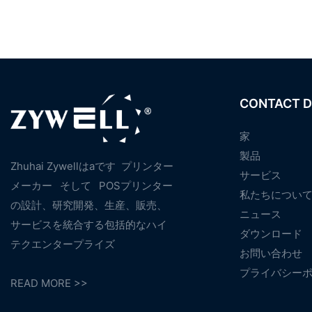
CONTACT D
家
製品
Zhuhai Zywellはaです
プリンター
サービス
メーカー
そして
POSプリンター
私たちについ
の設計、研究開発、生産、販売、
ニュース
サービスを統合する包括的なハイ
ダウンロード
テクエンタープライズ
お問い合わせ
プライバシー
READ MORE >>