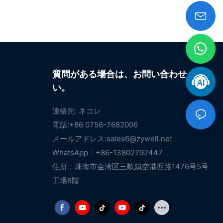
質問がある場合は、お問い合わせくださ
い。
連絡先: ネコレ
電話:+86 0756-7682006
メールアドレス:
sales6@zywell.net
WhatsApp：+86-13802792447
住所：珠海市金湾区三畝鎮空港西路1476号5号
工場8階