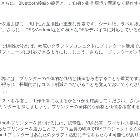
らに、Bluetooth接続の範囲と、ご自身の制作環境で問題なく動作
プリンターを選ぶ際に、汎用性と互換性は重要な要素です。シール紙、ラベ
さらに、iOSやAndroidなどの様々なOSやデバイスに対応して
要です。汎用性があれば、幅広いクラフトプロジェクトにプリンターを活
ラフトニーズに対応できるようにしましょう。さらに、プリンターがク
ターを選ぶ際には、プリンターの全体的な価格と価値を考慮することが重要
が得られ、長期的にはコスト削減につながることを覚えておいてくださ
ょう。
コストを考慮し、工作予算に収まるかどうかを確認してください。さら
thプリンターを探しましょう。プリンターの全体的な価格と価値を考慮す
uetoothプリンターを見つけるには、携帯性、印刷品質、ワイヤレス
ったプリンターを選ぶことで、プロ品質の印刷でDIYプロジェクトを次
toothプリンターはあなたのクラフト活動に革命をもたらす可能性が