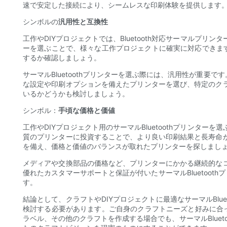
速で安定した接続により、シームレスな印刷体験を提供します。さ
シンボルの
汎用性と互換性
工作やDIYプロジェクトでは、Bluetooth対応サーマル
ーを選ぶことで、様々な工作プロジェクトに確実に対応できます。
するか確認しましょう。
サーマルBluetoothプリンターを選ぶ際には、汎用性が重
な設定や印刷オプションを備えたプリンターを選び、特定のク
いるかどうかも検討しましょう。
シンボル：
手頃な価格と価値
工作やDIYプロジェクト用のサーマルBluetoothプリン
質のプリンターに投資することで、より良い印刷結果と長寿命
を備え、価格と価値のバランスが取れたプリンターを探しまし
メディアや交換部品の価格など、プリンターにかかる継続的な
優れたカスタマーサポートと保証が付いたサーマルBluetoo
す。
結論として、クラフトやDIYプロジェクトに最適なサーマルBl
検討する必要があります。ご自身のクラフトニーズと好みに合
ラベル、その他のクラフトを作成する場合でも、サーマルBlue