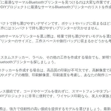
最適なサーマルBluetoothプリンターを見つけるのは大変な作業
IYプロジェクトに最適なサーマルBluetoothプリンターのリストを
、コンパクトで持ち運びやすいデザインです。ポケットやバッグに収まる
工作にはコンパクトで持ち運びやすいプリンターが欠かせません。
etoothサーマルプリンターを選ぶ際は、軽量で持ち運びやすいモデル
プリンターのサイズと、工作スペースや旅行バッグに収まるかどうかも
。カスタムステッカー、ラベル、その他の工作を作成する場合でも、鮮明
etoothプリンターを探しましょう。
ステッカーを作成する場合は、高品質の印刷が不可欠です。高解像度で
紙やメディアの種類、印刷解像度、印刷速度を考慮し、あなたの制作ニ
ワイヤレス接続です。コードやケーブルを使わずに、スマートフォンやタ
DIYプロジェクトに非常に便利です。ワイヤレス印刷なら、友人や家族
際は、強力で信頼性の高い接続を提供するモデルを選びましょう。最新のBlu