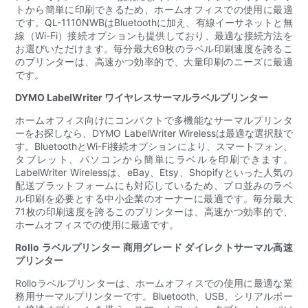
トから簡単に印刷できるため、ホームオフィスでの使用に最適
です。QL-1110NWBはBluetoothに加え、有線イーサネットと無
線（Wi-Fi）接続オプションも提供しており、最適な接続方法を
お選びいただけます。毎分最大69枚のラベル印刷速度を誇るこ
のプリンターは、高速かつ効率的で、大量印刷のニーズに最適
です。
DYMO LabelWriter ワイヤレスサーマルラベルプリンター
ホームオフィス向けにコンパクトで多機能なサーマルプリンタ
ーをお探しなら、DYMO LabelWriter Wirelessは最適な選択肢で
す。BluetoothとWi-Fi接続オプションにより、スマートフォン、
タブレット、パソコンから簡単にラベルを印刷できます。
LabelWriter Wirelessは、eBay、Etsy、Shopifyといった人気の
配送プラットフォームにも対応しているため、プロ並みのラベ
ル印刷を必要とする中小企業のオーナーに最適です。毎分最大
71枚の印刷速度を誇るこのプリンターは、高速かつ効率的で、
ホームオフィスでの使用に最適です。
Rollo ラベルプリンター 商用グレード ダイレクトサーマル高速
プリンター
Rolloラベルプリンターは、ホームオフィスでの使用に最適な業
務用サーマルプリンターです。Bluetooth、USB、シリアルポー