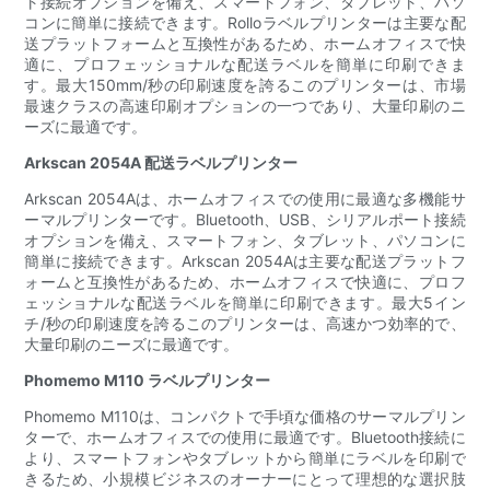
ト接続オプションを備え、スマートフォン、タブレット、パソ
コンに簡単に接続できます。Rolloラベルプリンターは主要な配
送プラットフォームと互換性があるため、ホームオフィスで快
適に、プロフェッショナルな配送ラベルを簡単に印刷できま
す。最大150mm/秒の印刷速度を誇るこのプリンターは、市場
最速クラスの高速印刷オプションの一つであり、大量印刷のニ
ーズに最適です。
Arkscan 2054A 配送ラベルプリンター
Arkscan 2054Aは、ホームオフィスでの使用に最適な多機能サ
ーマルプリンターです。Bluetooth、USB、シリアルポート接続
オプションを備え、スマートフォン、タブレット、パソコンに
簡単に接続できます。Arkscan 2054Aは主要な配送プラットフ
ォームと互換性があるため、ホームオフィスで快適に、プロフ
ェッショナルな配送ラベルを簡単に印刷できます。最大5イン
チ/秒の印刷速度を誇るこのプリンターは、高速かつ効率的で、
大量印刷のニーズに最適です。
Phomemo M110 ラベルプリンター
Phomemo M110は、コンパクトで手頃な価格のサーマルプリン
ターで、ホームオフィスでの使用に最適です。Bluetooth接続に
より、スマートフォンやタブレットから簡単にラベルを印刷で
きるため、小規模ビジネスのオーナーにとって理想的な選択肢