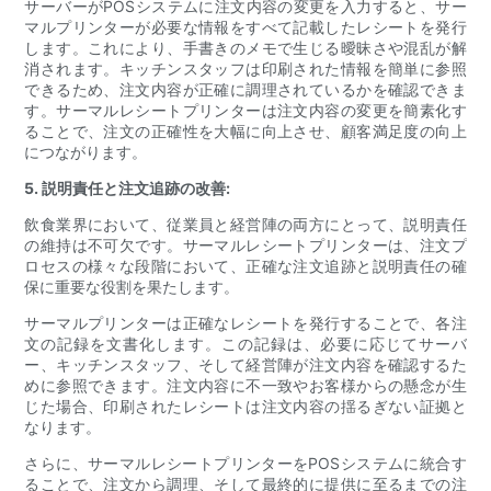
サーバーがPOSシステムに注文内容の変更を入力すると、サー
マルプリンターが必要な情報をすべて記載したレシートを発行
します。これにより、手書きのメモで生じる曖昧さや混乱が解
消されます。キッチンスタッフは印刷された情報を簡単に参照
できるため、注文内容が正確に調理されているかを確認できま
す。サーマルレシートプリンターは注文内容の変更を簡素化す
ることで、注文の正確性を大幅に向上させ、顧客満足度の向上
につながります。
5. 説明責任と注文追跡の改善:
飲食業界において、従業員と経営陣の両方にとって、説明責任
の維持は不可欠です。サーマルレシートプリンターは、注文プ
ロセスの様々な段階において、正確な注文追跡と説明責任の確
保に重要な役割を果たします。
サーマルプリンターは正確なレシートを発行することで、各注
文の記録を文書化します。この記録は、必要に応じてサーバ
ー、キッチンスタッフ、そして経営陣が注文内容を確認するた
めに参照できます。注文内容に不一致やお客様からの懸念が生
じた場合、印刷されたレシートは注文内容の揺るぎない証拠と
なります。
さらに、サーマルレシートプリンターをPOSシステムに統合す
ることで、注文から調理、そして最終的に提供に至るまでの注