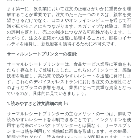
まず第一に、飲食業において注文の正確さがいかに重要かを理
解することが重要です。注文のたった一つのミスは、顧客を失
望させるだけでなく、口コミやオンラインレビューを通じて不
満が広がることにもつながります。ネガティブな体験は、店舗
の評判を落とし、売上の減少につながる可能性があります。し
たがって、注文を正確かつ迅速に処理することは、顧客ロイヤ
ルティを維持し、新規顧客を獲得するために不可欠です。
サーマルレシートプリンターの役割:
サーマルレシートプリンターは、食品サービス業界に革命をも
たらす存在として登場しました。これらのプリンターは、感熱
技術を駆使し、高品質で読みやすいレシートを迅速に発行しま
す。これらのデバイスがレストランにおける注文の正確性にど
のようなプラスの影響を与え、業界にとって貴重な資産となっ
ているのか、具体的に見ていきましょう。
1. 読みやすさと注文詳細の向上:
サーマルレシートプリンターの主なメリットの一つは、鮮明で
読みやすいレシートを印刷できることです。インクリボンを使
用する従来のインパクトプリンターとは異なり、サーマルプリ
ンターは熱を利用して感熱紙に画像を形成します。その結果、
鮮明で汚れがなく、読みやすいレシートが印刷されます。この