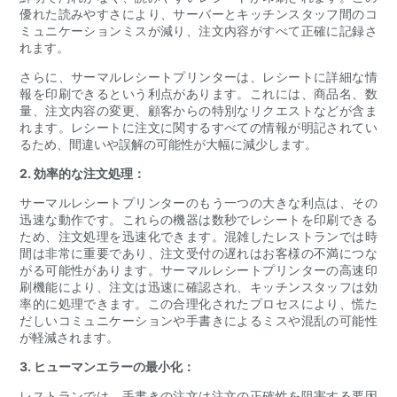
優れた読みやすさにより、サーバーとキッチンスタッフ間のコ
ミュニケーションミスが減り、注文内容がすべて正確に記録さ
れます。
さらに、サーマルレシートプリンターは、レシートに詳細な情
報を印刷できるという利点があります。これには、商品名、数
量、注文内容の変更、顧客からの特別なリクエストなどが含ま
れます。レシートに注文に関するすべての情報が明記されてい
るため、間違いや誤解の可能性が大幅に減少します。
2. 効率的な注文処理：
サーマルレシートプリンターのもう一つの大きな利点は、その
迅速な動作です。これらの機器は数秒でレシートを印刷できる
ため、注文処理を迅速化できます。混雑したレストランでは時
間は非常に重要であり、注文受付の遅れはお客様の不満につな
がる可能性があります。サーマルレシートプリンターの高速印
刷機能により、注文は迅速に確認され、キッチンスタッフは効
率的に処理できます。この合理化されたプロセスにより、慌た
だしいコミュニケーションや手書きによるミスや混乱の可能性
が軽減されます。
3. ヒューマンエラーの最小化：
レストランでは、手書きの注文は注文の正確性を阻害する要因