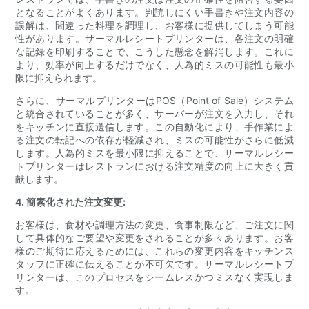
となることがよくあります。判読しにくい手書きや注文内容の
誤解は、間違った料理を調理し、お客様に提供してしまう可能
性があります。サーマルレシートプリンターは、各注文の明確
な記録を印刷することで、こうした懸念を解消します。これに
より、効率が向上するだけでなく、人為的ミスの可能性も最小
限に抑えられます。
さらに、サーマルプリンターはPOS（Point of Sale）システム
と統合されていることが多く、サーバーが注文を入力し、それ
をキッチンに直接送信します。この自動化により、手作業によ
る注文の転記への依存が軽減され、ミスの可能性がさらに低減
します。人為的ミスを最小限に抑えることで、サーマルレシー
トプリンターはレストランにおける注文精度の向上に大きく貢
献します。
4. 簡素化された注文変更:
お客様は、食材や調理方法の変更、食事制限など、ご注文に関
して具体的なご要望や変更をされることが多々あります。お客
様のご期待に応えるためには、これらの変更内容をキッチンス
タッフに正確に伝えることが不可欠です。サーマルレシートプ
リンターは、このプロセスをシームレスかつミスなく実現しま
す。