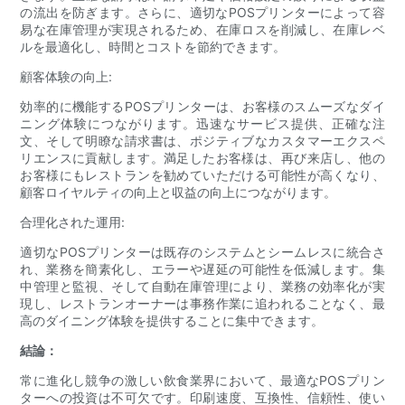
の流出を防ぎます。さらに、適切なPOSプリンターによって容
易な在庫管理が実現されるため、在庫ロスを削減し、在庫レベ
ルを最適化し、時間とコストを節約できます。
顧客体験の向上:
効率的に機能するPOSプリンターは、お客様のスムーズなダイ
ニング体験につながります。迅速なサービス提供、正確な注
文、そして明瞭な請求書は、ポジティブなカスタマーエクスペ
リエンスに貢献します。満足したお客様は、再び来店し、他の
お客様にもレストランを勧めていただける可能性が高くなり、
顧客ロイヤルティの向上と収益の向上につながります。
合理化された運用:
適切なPOSプリンターは既存のシステムとシームレスに統合さ
れ、業務を簡素化し、エラーや遅延の可能性を低減します。集
中管理と監視、そして自動在庫管理により、業務の効率化が実
現し、レストランオーナーは事務作業に追われることなく、最
高のダイニング体験を提供することに集中できます。
結論：
常に進化し競争の激しい飲食業界において、最適なPOSプリン
ターへの投資は不可欠です。印刷速度、互換性、信頼性、使い