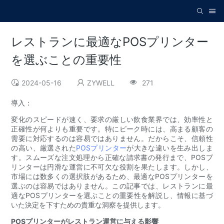
レストランに最適なPOSプリンター
を選ぶことの重要性
2024-05-16
ZYWELL
271
導入：
変化のスピードが速く、要求の厳しい飲食業界では、効率性と
正確性が何よりも重要です。特にピーク時には、高まる顧客の
需要に対応するのは容易ではありません。だからこそ、信頼性
の高い、厳選された
POSプリンター
が大きな違いを生み出しま
す。スムーズな注文処理から正確な請求書の発行まで、POSプ
リンターは円滑な運営に不可欠な役割を果たします。しかし、
市場には数多くの選択肢があるため、最適なPOSプリンターを
選ぶのは容易ではありません。この記事では、レストランに最
適なPOSプリンターを選ぶことの重要性を解説し、情報に基づ
いた決定を下すための貴重な洞察を提供します。
POSプリンターがレストラン運営に与える影響