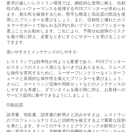
要求の厳しいレストラン環境では、継続的な使用に耐え、信頼
性の高いパフォーマンスを発揮するPOSプリンターが求められ
ます。耐久性を確保するため、堅牢な構造と高品質の部品を使
用したプリンターを選びましょう。また、信頼性と優れたカス
タマーサポートで知られる評判の良いブランドのプリンターを
選ぶことをお勧めします。これにより、予期せぬ故障のリスク
を最小限に抑え、必要なときにすぐにサポートを受けることが
できます。
使いやすさとメンテナンスのしやすさ:
レストランでは効率性が何よりも重要であり、POSプリンター
がスタッフのストレス源となるべきではありません。スムーズ
な操作を実現するために、ユーザーフレンドリーなインターフ
ェースと直感的な操作性を備えたプリンターを選びましょう。
さらに、カートリッジ交換や用紙セットなどのメンテナンスの
しやすさも考慮し、ダウンタイムを最小限に抑え、お客様への
サービス提供に集中できるようにしましょう。
印刷品質:
請求書、領収書、請求書の鮮明さと読みやすさは、レストラン
のプロフェッショナリズムと信頼性を確立する上で重要な役割
を果たします。すべてのテキストとグラフィックが鮮明かつ正
確に再現されるよう、高解像度印刷機能を備えたプリンターを