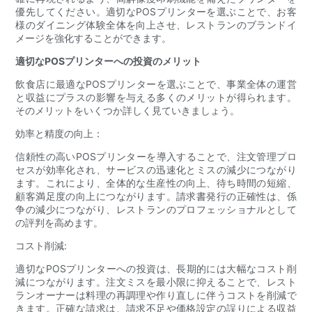
優先してください。適切なPOSプリンターを選ぶことで、お客
様のダイニング体験全体を向上させ、レストランのブランドイ
メージを強化することができます。
適切なPOSプリンターへの投資のメリット
飲食店に最適なPOSプリンターを選ぶことで、事業全体の運営
と収益にプラスの影響を与える多くのメリットが得られます。
そのメリットをいくつか詳しく見ていきましょう。
効率と精度の向上：
信頼性の高いPOSプリンターを導入することで、注文管理プロ
セスが効率化され、サービスの迅速化とミスの減少につながり
ます。これにより、全体的な生産性の向上、待ち時間の短縮、
顧客満足度の向上につながります。請求書発行の正確性は、係
争の減少につながり、レストランのプロフェッショナルとして
の評判を高めます。
コスト削減:
適切なPOSプリンターへの投資は、長期的には大幅なコスト削
減につながります。注文ミスを最小限に抑えることで、レスト
ランオーナーは料理の再調理や作り直しに伴うコストを削減で
きます。正確な請求は、請求不足や価格設定の誤りによる収益