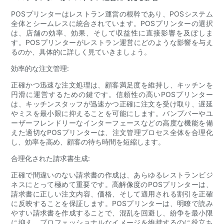
POSプリンターはレストラン運営の根幹であり、POSシステム
全体とシームレスに統合されています。POSプリンターの選択
は、店舗の効率、効果、そして収益性に直接影響を及ぼしま
す。POSプリンターがレストラン運営にどのような影響を与え
るのか、具体的に詳しく見ていきましょう。
効率的な注文管理:
正確かつ迅速な注文処理は、顧客満足度を維持し、キッチンを
円滑に運営するための鍵です。信頼性の高いPOSプリンター
は、キッチンスタッフが迅速かつ正確に注文を受け取り、遅延
やミスを最小限に抑えることを可能にします。バンプバーやユ
ーザーフレンドリーなインターフェースなどの高度な機能を備
えた適切なPOSプリンターは、注文管理プロセス全体を合理化
し、効率を高め、顧客の待ち時間を短縮します。
合理化された請求書生成:
正確で間違いのない請求書の作成は、あらゆるレストランビジ
ネスにとって極めて重要です。高解像度のPOSプリンターは、
請求書に正しい注文内容、価格、そして適用される割引を正確
に反映することを保証します。POSプリンターは、明瞭で読み
やすい請求書を作成することで、混乱を回避し、紛争を最小限
に抑え、プロフェッショナルなイメージを維持するのに役立ち