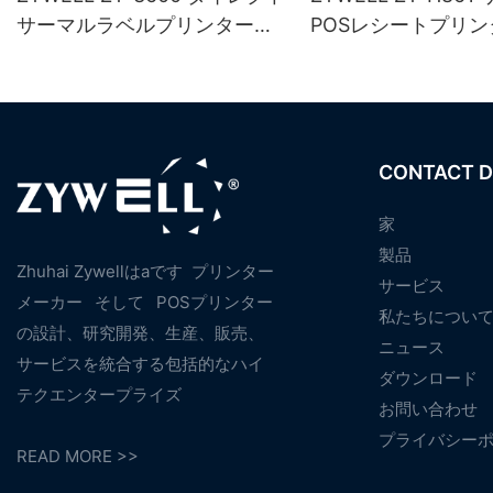
サーマルラベルプリンター
POSレシートプリン
（自動カッター付き）
（USB+LAN/USB+W
オプション）対応）
CONTACT D
家
製品
Zhuhai Zywellはaです
プリンター
サービス
メーカー
そして
POSプリンター
私たちについ
の設計、研究開発、生産、販売、
ニュース
サービスを統合する包括的なハイ
ダウンロード
テクエンタープライズ
お問い合わせ
プライバシー
READ MORE >>