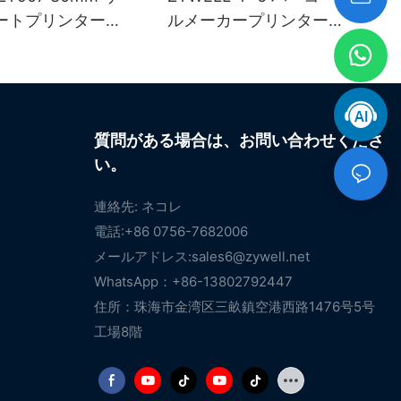
ートプリンター
ルメーカープリンター
WIFIポート搭載）
（Windows、iOS、Android
対応、USB+Wi-Fi接続）
質問がある場合は、お問い合わせくださ
い。
連絡先: ネコレ
電話:+86 0756-7682006
メールアドレス:
sales6@zywell.net
WhatsApp：+86-13802792447
住所：珠海市金湾区三畝鎮空港西路1476号5号
工場8階