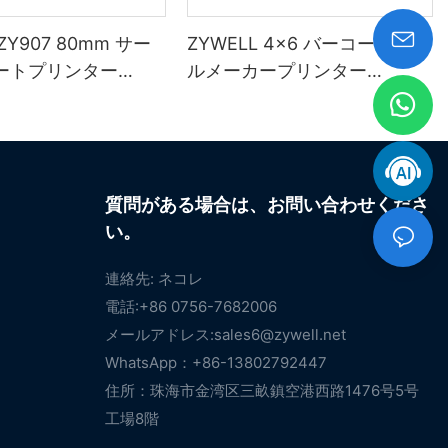
 ZY907 80mm サー
ZYWELL 4x6 バーコードラベ
ートプリンター
ルメーカープリンター
WIFIポート搭載）
（Windows、iOS、Android
対応、USB+Wi-Fi接続）
質問がある場合は、お問い合わせくださ
い。
連絡先: ネコレ
電話:+86 0756-7682006
メールアドレス:
sales6@zywell.net
WhatsApp：+86-13802792447
住所：珠海市金湾区三畝鎮空港西路1476号5号
工場8階