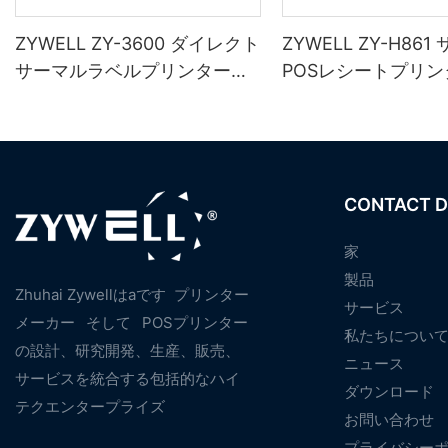
ZYWELL ZY-3600 ダイレクト
ZYWELL ZY-H86
サーマルラベルプリンター
POSレシートプリン
（自動カッター付き）
（USB+LAN/USB+W
オプション）対応）
CONTACT D
家
製品
Zhuhai Zywellはaです
プリンター
サービス
メーカー
そして
POSプリンター
私たちについ
の設計、研究開発、生産、販売、
ニュース
サービスを統合する包括的なハイ
ダウンロード
テクエンタープライズ
お問い合わせ
プライバシー