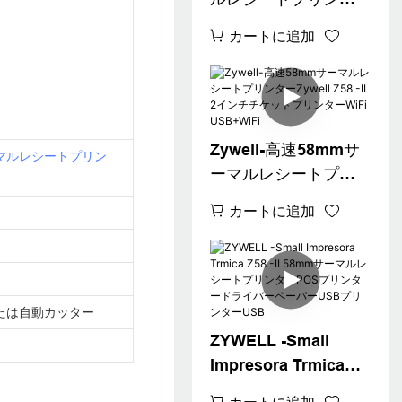
ーZ58 -II USB
カートに追加
Bluetooth Connect
Min Ithermal Printer
58mm in Stock
USB+BT
Zywell-高速58mmサ
マルレシートプリン
ーマルレシートプリ
ンターZywell Z58 -II
カートに追加
2インチチケットプリ
ンターWiFi
USB+WiFi
たは自動カッター
ZYWELL -Small
Impresora Trmica
Z58 -II 58mmサーマ