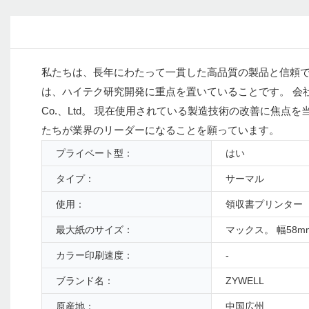
私たちは、長年にわたって一貫した高品質の製品と信頼で
は、ハイテク研究開発に重点を置いていることです。 会社を他の
Co.、Ltd。 現在使用されている製造技術の改善に焦
たちが業界のリーダーになることを願っています。
プライベート型：
はい
タイプ：
サーマル
使用：
領収書プリンター
最大紙のサイズ：
マックス。 幅58m
カラー印刷速度：
-
ブランド名：
ZYWELL
原産地：
中国広州