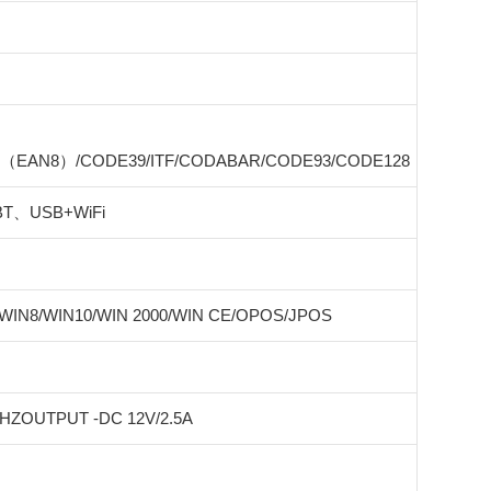
8（EAN8）/CODE39/ITF/CODABAR/CODE93/CODE128
T、USB+WiFi
/WIN8/WIN10/WIN 2000/WIN CE/OPOS/JPOS
0HZOUTPUT -DC 12V/2.5A