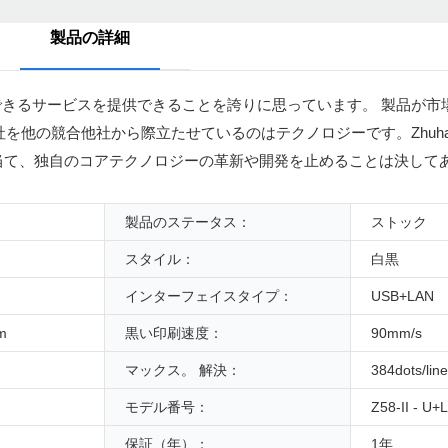
製品の詳細
きるサービスを提供できることを誇りに思っています。 製品が市
競合他社から際立たせているのはテクノロジーです。ZhuhaiZywell
点を当て、独自のコアテクノロジーの革新や開発を止めることは決して
製品のステータス：
ストック
スタイル：
白黒
インターフェイスタイプ：
USB+LAN
m
黒い印刷速度：
90mm/s
マックス。 解決：
384dots/line
モデル番号：
Z58-II - U+L
保証（年）：
1年