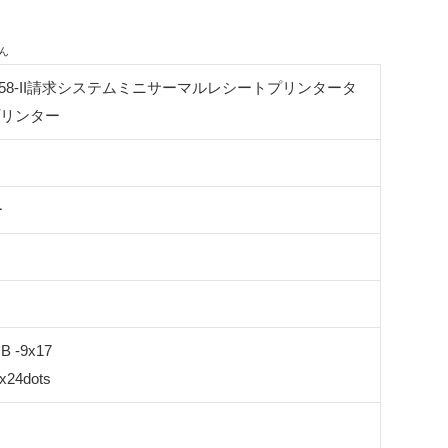
Trmica Z58-II請求システムミニサーマルレシートプリンタータ
プリンター
ー
 -9x17
24dots