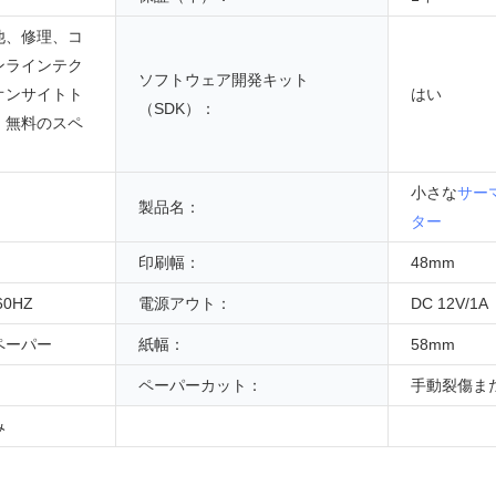
他、修理、コ
ンラインテク
ソフトウェア開発キット
オンサイトト
はい
（SDK）：
、無料のスペ
小さな
サー
製品名：
ター
印刷幅：
48mm
60HZ
電源アウト：
DC 12V/1A
ペーパー
紙幅：
58mm
ペーパーカット：
手動裂傷ま
み