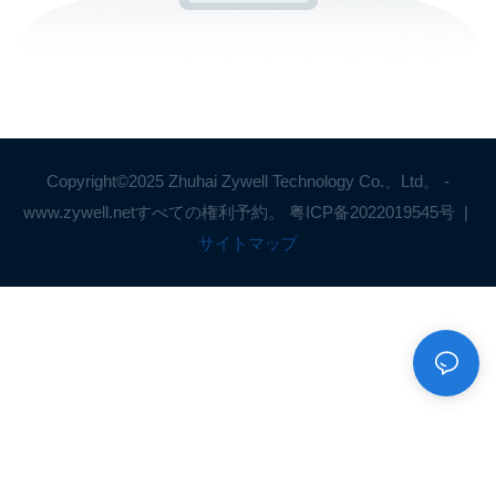
Copyright©2025 Zhuhai Zywell Technology Co.、Ltd。 -
www.zywell.netすべての権利予約。
粤ICP备2022019545号
|
サイトマップ