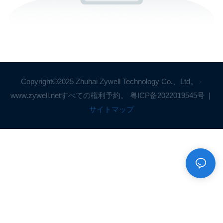
Copyright©2025 Zhuhai Zywell Technology Co.、Ltd。 -
www.zywell.netすべての権利予約。
粤ICP备2022019545号
|
サイトマップ