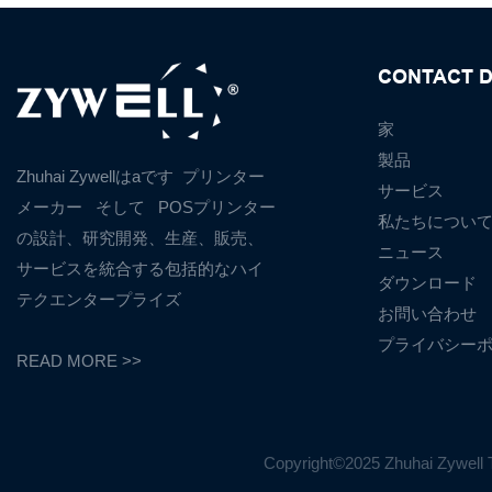
CONTACT D
家
製品
Zhuhai Zywellはaです
プリンター
サービス
メーカー
そして
POSプリンター
私たちについ
の設計、研究開発、生産、販売、
ニュース
サービスを統合する包括的なハイ
ダウンロード
テクエンタープライズ
お問い合わせ
プライバシー
READ MORE >>
Copyright©2025 Zhuhai Zyw