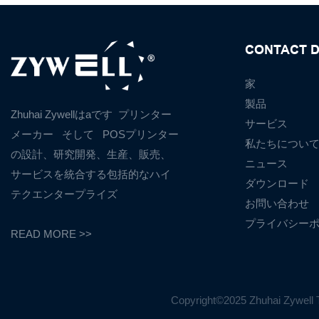
CONTACT D
家
製品
Zhuhai Zywellはaです
プリンター
サービス
メーカー
そして
POSプリンター
私たちについ
の設計、研究開発、生産、販売、
ニュース
サービスを統合する包括的なハイ
ダウンロード
テクエンタープライズ
お問い合わせ
プライバシー
READ MORE >>
Copyright©2025 Zhuhai Zyw