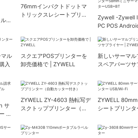
76mmインパクトドットマ
トリックスレシートプリン
Zywell -Zywell
ーマルウ
ター
PC POS Android
6用
ポータブルタッ
ラベ
ー58mmミニ
ートプリンターU
サーマル
スクエアPOSプリンターを
新しいサーマル
購入
卸売価格で | ZYWELL
スペアパーツサプ
ZYWELL
ZYWELL ZY-4603 熱転写デ
ZYWELL 80
h サ
スクトッププリンター（自
シートプリンター 
ー ワ
動カッター付き）
Fi
0mm