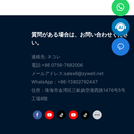
質問がある場合は、お問い合わせくださ
い。
連絡先: ネコレ
電話:+86 0756-7682006
メールアドレス:
sales6@zywell.net
WhatsApp：+86-13802792447
住所：珠海市金湾区三畝鎮空港西路1476号5号
工場8階