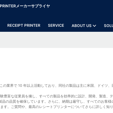
OS PRINTERメーカーサプライヤ
RECEIPT PRINTER
SERVICE
ABOUT US
SOL
り、この業界で 10 年以上活動しており、同社の製品は主に米国、ドイツ
経験豊富な従業員を擁し、すべての製品を効率的に設計、開発、製造、
製品の品質を確保しています。さらに、納期は厳守し、すべてのお客様
します。ご質問や、最高のレシートプリンターについてさらに詳しく知