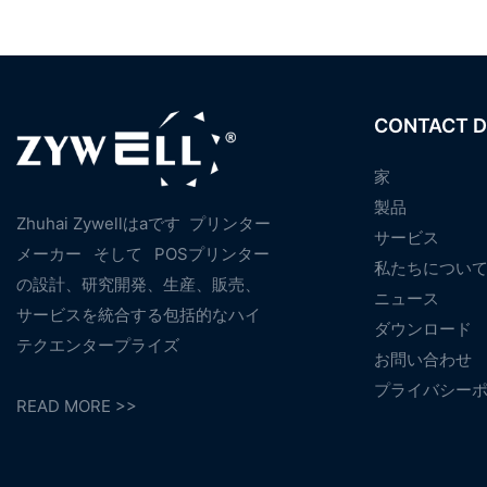
CONTACT D
家
製品
Zhuhai Zywellはaです
プリンター
サービス
メーカー
そして
POSプリンター
私たちについ
の設計、研究開発、生産、販売、
ニュース
サービスを統合する包括的なハイ
ダウンロード
テクエンタープライズ
お問い合わせ
プライバシー
READ MORE >>