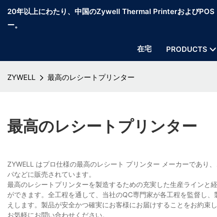
20年以上にわたり、中国のZywell Thermal PrinterおよびP
ー。
在宅
PRODUCTS
ZYWELL
最高のレシートプリンター
最高のレシートプリンター
ZYWELL はプロ仕様の最高のレシート プリンター メーカーであ
パなどに販売されています。
最高のレシートプリンターを製造するための充実した生産ラインと
ができます。全工程を通して、当社のQC専門家が各工程を監督し、
えします。製品が安全かつ確実にお客様にお届けすることをお約束
お気軽にお問い合わせください。