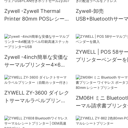
Zy808ビルトインアダプタ
ーUSB+RS232+LAN
Zywell -Zywell Thermal
Zywell-卸売
Printer 80mm POSレシー
USB+Bluetoothサ
トプリンタープリントソフ
ェイビルプリンター4x
トウェアUSB+LAN付きホ
紙ホルダー付きの配送
ットセールZy307
ルをアドレス
ZYWELL | POS 58
Zywell -4inch簡単な安価な
プリンターベンダーを
サーマルプリンター4x6配
送ラベル印刷高速ステッカ
ープリンターUSB
ZYWELL ZY-3600 ダイレク
ZM06H ミニ Bluetoot
トサーマルラベルプリンタ
ーマル請求書プリンタ
ー（自動カッター付き）
イヤレス ポータブル 8
レシートプリンター