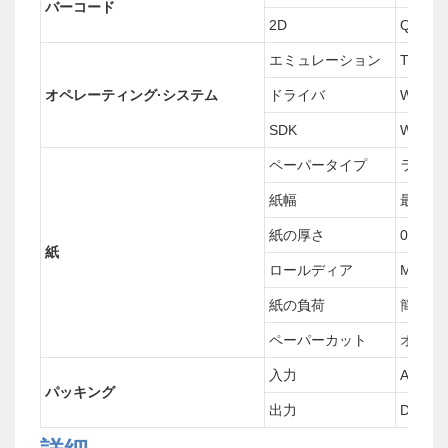
バーコード
2D
QRコ
エミュレーション
TSPL、
オペレーティング·システム
ドライバ
Window
SDK
Window
ペーパータイプ
ライナ
紙幅
最大79.
紙の厚さ
0.06〜
紙
ロールディア
Max.0
紙の負荷
簡単な
ペーパーカット
オート
入力
AC 100
パッキング
出力
DC 24V