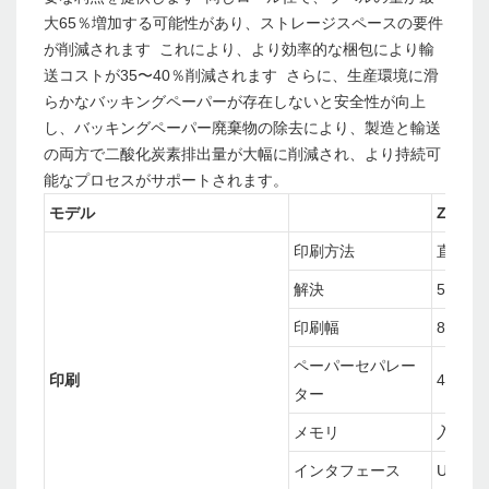
大65％増加する可能性があり、ストレージスペースの要件
が削減されます これにより、より効率的な梱包により輸
送コストが35〜40％削減されます さらに、生産環境に滑
らかなバッキングペーパーが存在しないと安全性が向上
し、バッキングペーパー廃棄物の除去により、製造と輸送
の両方で二酸化炭素排出量が大幅に削減され、より持続可
能なプロセスがサポートされます。
モデル
ZY-33
印刷方法
直接サ
解決
576ド
印刷幅
80mm
ペーパーセパレー
印刷
40mm/
ター
メモリ
入力バ
インタフェース
U+S+L