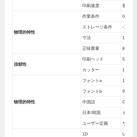
印刷速度
最大15
作業条件
0°℃~4
ストレージ条件
-10°C
物理的特性
寸法
195（
正味重量
純重量：
印刷ヘッド
50KM
信頼性
カッター
1.0百万
フォントa
12x24
フォントb
9x17
物理的特性
中国語
GB1803
日本/韓国
オプシ
ユーザー定義
サポー
1D
UPC-A