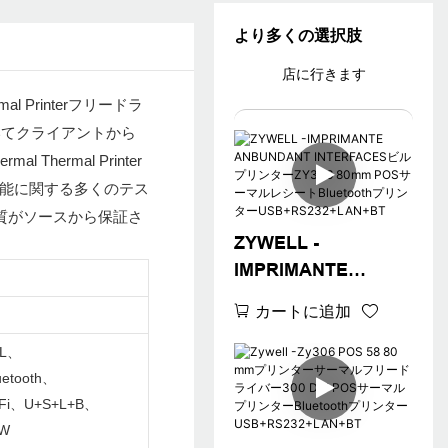
より多くの選択肢
店に行きます
al Printerフリードラ
いてクライアントから
ermal Printer
分と性能に関する多くのテス
質がソースから保証さ
ZYWELL -
IMPRIMANTE
ク
ANBUNDANT
カートに追加
INTERFACESビルプ
リンターZY306
+L、
80mm POSサーマル
uetooth、
レシートBluetoothプ
Fi、U+S+L+B、
+W
リンター