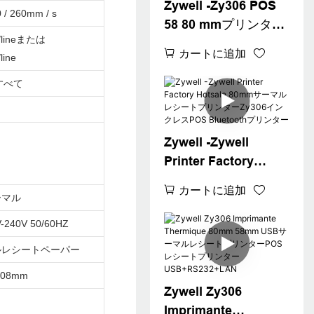
Zywell -Zy306 POS
USB+RS232+LAN+B
 / 260mm / s
58 80 mmプリンター
T
s/lineまたは
サーマルフリードラ
カートに追加
line
イバー300 DPI POS
サーマルプリンター
-すべて
Bluetoothプリンター
USB+RS232+LAN+B
T
Zywell -Zywell
Printer Factory
Hotsale 80mmサーマ
カートに追加
ーマル
ルレシートプリンタ
ーZy306インクレス
-240V 50/60HZ
POS Bluetoothプリ
ルレシートペーパー
ンター
.08mm
Zywell Zy306
Imprimante