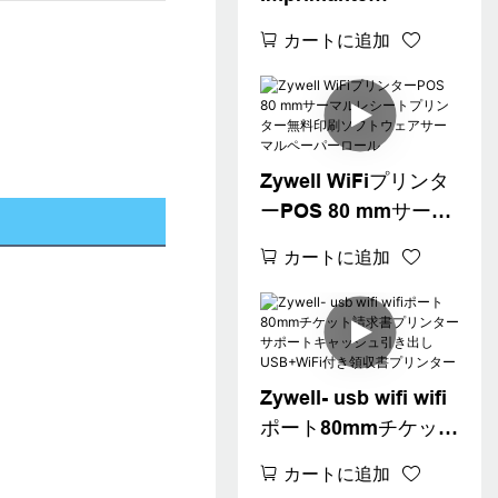
Thermique 80mm
カートに追加
58mm USBサーマル
レシートプリンター
POSレシートプリン
ター
USB+RS232+LAN
Zywell WiFiプリンタ
ーPOS 80 mmサーマ
ルレシートプリンタ
カートに追加
ー無料印刷ソフトウ
ェアサーマルペーパ
ーロール
Zywell- usb wifi wifi
ポート80mmチケット
請求書プリンターサ
カートに追加
ポートキャッシュ引