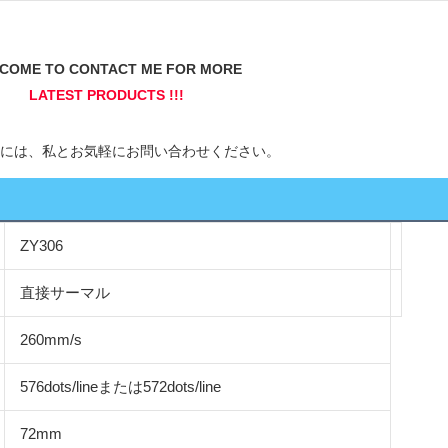
ZY306
直接サーマル
260mm/s
576dots/lineまたは572dots/line
72mm