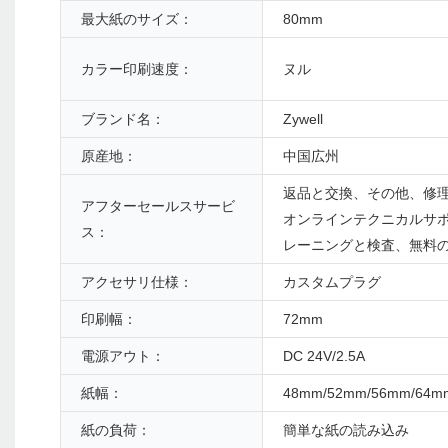
最大紙のサイズ：
80mm
カラー印刷速度：
ヌル
ブランド名：
Zywell
原産地：
中国広州
返品と交換、その他、修
アフターセールスサービ
オンラインテクニカルサ
ス：
レーニングと検査、無料
アクセサリ仕様：
カスタムプラグ
印刷幅：
72mm
電源アウト：
DC 24V/2.5A
紙幅：
48mm/52mm/56mm/64m
紙の負荷：
簡単な紙の読み込み