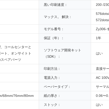
黒い印刷速度：
200 /230
576dot
マックス。 解決：
572dots/
モデル番号：
Zy306
保証（年）：
1年
理、コールセンターと
ソフトウェア開発キット
ポート、オンサイトト
はい
（SDK）：
のスペアパーツ
印刷方法：
直接サ
電源入力：
AC 100V
ペーパータイプ：
サーマ
m/68mm/76mm/80mm
紙の厚さ：
0.06〜0
ストック：
はい