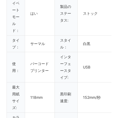
イベ
製品の
ート
はい
ステー
ストック
モー
タス:
ル
ド：
タイ
スタイ
サーマル
白黒
プ：
ル：
インタ
使
バーコード
ーフェ
USB
用：
プリンター
ースタ
イプ:
最大
用紙
黒印刷
118mm
152mm/秒
サイ
速度:
ズ:
カラ