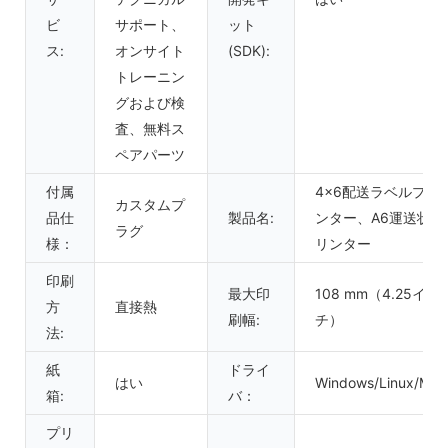
ビ
サポート、
ット
ス:
オンサイト
(SDK):
トレーニン
グおよび検
査、無料ス
ペアパーツ
付属
4x6配送ラベルプリ
カスタムプ
品仕
製品名:
ンター、A6運送状プ
ラグ
様：
リンター
印刷
最大印
108 mm（4.25イン
方
直接熱
刷幅:
チ）
法:
紙
ドライ
はい
Windows/Linux/Mac
箱:
バ：
プリ