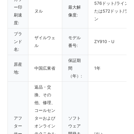
576ドット/ラインま
ー印
最大解
ヌル
たは572ドット/ライ
刷速
像度:
ン
度:
ブラ
ザイルウェ
モデル
ンド
ZY910 - U
ル
番号:
名:
保証期
原産
中国広東省
間
1年
地:
（年）:
返品・交
換、その
他、修理、
コールセン
アフ
ターおよび
ソフト
ター
オンライン
ウェア
サー
テクニカル
開発キ
はい