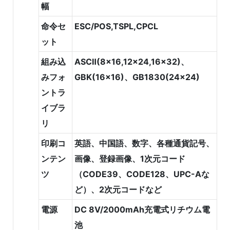
幅
命令セ
ESC/POS,TSPL,CPCL
ット
組み込
ASCⅡ(8x16,12x24,16x32)、
みフォ
GBK(16x16)、GB1830(24x24)
ントラ
イブラ
リ
印刷コ
英語、中国語、数字、各種通貨記号、
ンテン
画像、登録画像、1次元コード
ツ
（CODE39、CODE128、UPC-Aな
ど）、2次元コードなど
電源
DC 8V/2000mAh充電式リチウム電
池