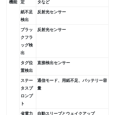
機能
定
タなど
紙不足
反射光センサー
検出
ブラッ
反射光センサー
クフラ
ッグ検
出
タグ位
直接検出センサー
置検出
ステー
通信モード、用紙不足、バッテリー容
タスプ
量
ロンプ
ト
省電力
自動スリープとウェイクアップ