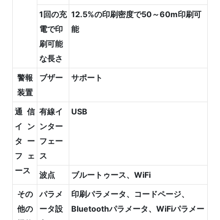
1回の充
12.5%の印刷密度で50～60m印刷可
電で印
能
刷可能
な長さ
警報
ブザー
サポート
装置
通信
有線イ
USB
イン
ンター
ター
フェー
フェ
ス
ース
波点
ブルートゥース、WiFi
その
パラメ
印刷パラメータ、コードページ、
他の
ータ設
Bluetoothパラメータ、WiFiパラメー