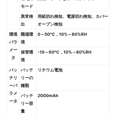
モード
異常検
用紙切れ検知、電源切れ検知、カバー
出
オープン検知
環境
職場環
0～50℃，10%～80%RH
パラ
境
メー
保管環
-10～60℃，10%～80%RH
タ
境
バッ
バッテ
リチウム電池
テリ
リーの
ーパ
種類
ラメ
バッテ
2000mAh
ータ
リー容
量