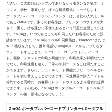
ださい。この製品はシンプルでありながらモダンな外観で、オ
フィス、学校、家庭など、様々な建築様式にマッチします。
ポータブルバーコードラベルプリンターは、当社の人気モデル
であるZM04です。多くのお客様は、プリンターのサイズが大
きく、重く、持ち運びに不便であるという問題に直面していま
す。ZM04は、いつでもどこでも印刷したいお客様のために設
計されています。ZM04のラベル印刷機能は、Bluetoothまたは
Wi-Fi接続を介して、携帯電話でGoogleストアからアプリをダ
ウンロードすることで、QRコード、PDFファイル、バーコー
ド、画像、テキストの印刷が可能です。印刷文字が鮮明なだけ
でなく、印刷速度も速く、日常の印刷ニーズをほぼ満たすこと
ができます。さらに、デュアルモード機能により、ラベルとレ
シートを切り替えることができます。関連機器の購入コストを
節約すると同時に、お客様にレシートやメモをより適切に提供
できます。そのため、ZM04はポータブルバーコードラベルプ
リンターの第一候補となるでしょう。
Zm04 ポータブルバーコードプリンター/ポータブル