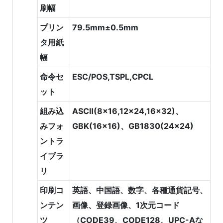
刷幅
プリン
79.5mm±0.5mm
タ用紙
幅
命令セ
ESC/POS,TSPL,CPCL
ット
組み込
ASCⅡ(8x16,12x24,16x32)、
みフォ
GBK(16x16)、GB1830(24x24)
ントラ
イブラ
リ
印刷コ
英語、中国語、数字、各種通貨記号、
ンテン
画像、登録画像、1次元コード
ツ
（CODE39、CODE128、UPC-Aな