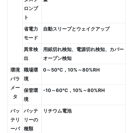
ロンプ
ト
省電力
自動スリープとウェイクアップ
モード
異常検
用紙切れ検知、電源切れ検知、カバー
出
オープン検知
環境
職場環
0～50℃，10%～80%RH
パラ
境
メー
保管環
-10～60℃，10%～80%RH
タ
境
バッ
バッテ
リチウム電池
テリ
リーの
ーパ
種類