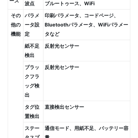
ース
波点
ブルートゥース、WiFi
その
パラメ
印刷パラメータ、コードページ、
他の
ータ設
Bluetoothパラメータ、WiFiパラメー
機能
定
タなど
紙不足
反射光センサー
検出
ブラッ
反射光センサー
クフラ
ッグ検
出
タグ位
直接検出センサー
置検出
ステー
通信モード、用紙不足、バッテリー容
タスプ
量