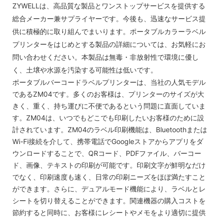
ZYWELLは、高品質な製品とワンストップサービスを提供する
総合メーカー兼サプライヤーです。今後も、迅速なサービス提
供に積極的に取り組んでまいります。ポータブルカラーラベル
プリンターをはじめとする製品の詳細については、お気軽にお
問い合わせください。本製品は無毒・非放射性で環境に優し
く、土壌や水源を汚染する可能性は低いです。
ポータブルバーコードラベルプリンターは、当社の人気モデル
であるZM04です。多くのお客様は、プリンターのサイズが大
きく、重く、持ち運びに不便であるという問題に直面していま
す。ZM04は、いつでもどこでも印刷したいお客様のために設
計されています。ZM04のラベル印刷機能は、Bluetoothまたは
Wi-Fi接続を介して、携帯電話でGoogleストアからアプリをダ
ウンロードすることで、QRコード、PDFファイル、バーコー
ド、画像、テキストの印刷が可能です。印刷文字が鮮明なだけ
でなく、印刷速度も速く、日常の印刷ニーズをほぼ満たすこと
ができます。さらに、デュアルモード機能により、ラベルとレ
シートを切り替えることができます。関連機器の購入コストを
節約すると同時に、お客様にレシートやメモをより適切に提供