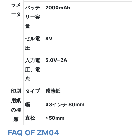
ラメ
バッテ
2000mAh
ータ
リー容
量
セル電
8V
圧
入力電
5.0V⎓2A
圧、電
流
印刷
タイプ
感熱紙
用紙
幅
≤3インチ 80mm
の種
直径
≤50mm
類
FAQ OF ZM04