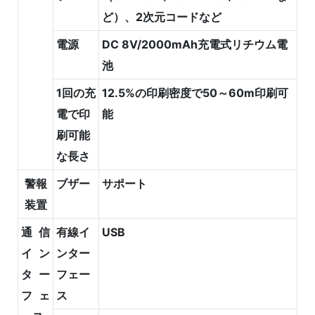
ど）、2次元コードなど
電源
DC 8V/2000mAh充電式リチウム電
池
1回の充
12.5%の印刷密度で50～60m印刷可
電で印
能
刷可能
な長さ
警報
ブザー
サポート
装置
通信
有線イ
USB
イン
ンター
ター
フェー
フェ
ス