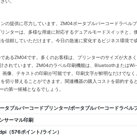
ださい。
ンの提供に尽力しています。ZM04ポータブルバーコードラベル
ターは、多様な用途に対応するデュアルモードスイッチと、便利な操作
能を信頼していただけます。今日の急速に変化するビジネス環境で
であるZM04です。多くのお客様は、プリンターのサイズが大き
れています。ZM04のラベル印刷機能は、BluetoothまたはWi
ド、画像、テキストの印刷が可能です。印刷文字が鮮明なだけでな
トを切り替えることができます。関連機器の購入コストを節約する
ターの第一候補となるでしょう。
 ポータブルバーコードプリンター/ポータブルバーコードラベル
ンサーマル印刷
3dpi（576ポイント/ライン）