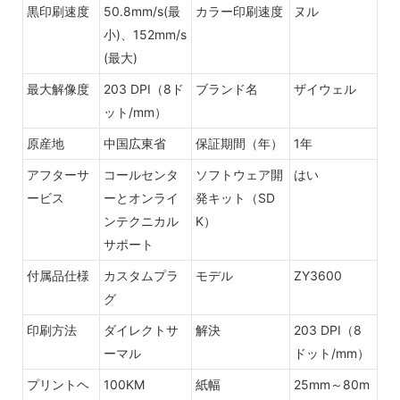
黒印刷速度
50.8mm/s(最
カラー印刷速度
ヌル
小)、152mm/s
(最大)
最大解像度
203 DPI（8ド
ブランド名
ザイウェル
ット/mm）
原産地
中国広東省
保証期間（年）
1年
アフターサ
コールセンタ
ソフトウェア開
はい
ービス
ーとオンライ
発キット（SD
ンテクニカル
K）
サポート
付属品仕様
カスタムプラ
モデル
ZY3600
グ
印刷方法
ダイレクトサ
解決
203 DPI（8
ーマル
ドット/mm）
プリントヘ
100KM
紙幅
25mm～80m