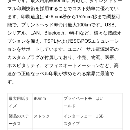
ターです。最大用紙幅80mmに対応し、ダイレクトサー
マル印刷技術を採用することでコスト効率に優れてい
ます。印刷速度は50.8mm/秒から152mm/秒まで調整可
能で、プリントヘッド寿命は最大100kmです。USB、
シリアル、LAN、Bluetooth、Wi-Fiなど、様々な接続オ
プションを備え、TSPLおよびESC/POSエミュレーシ
ョンをサポートしています。ユニバーサル電源対応の
カスタムプラグが付属しており、小売、物流、医療、
ホスピタリティ、オフィスオートメーションなど、高
速かつ正確なラベル印刷が求められる業界に最適で
す。
最大用紙サ
80mm
プライベートモ
はい
イズ
ールド
製品のステ
ストック
インターフェー
USB
ータス
スタイプ