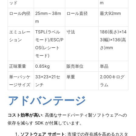
ッド
m
ロール内径
25mm～38m
ロール直径
最大92mm
m
エミュレー
TSPL(ラベル
寸法
186(長さ)×14
ション
モード)/ESC/P
3(幅)×136(高
OS(レシート
さ)mm
モード)
正味重量
0.85kg
販売単位
単品
単一パッケ
33×23×21セ
単重
2.000キログ
ージサイズ
ンチ
ラム
アドバンテージ
コスト効率が高い
: 高価なサードパーティ製ソフトウェアへの
依存を減らす SDK が付属しています。
ソフトウェア サポート
: 市場での存在感を高めるカスタ