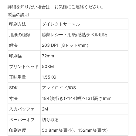
詳細を知りたい場合は、お気軽にご連絡ください。
製品の説明
印刷方法
ダイレクトサーマル
用紙の種類
感熱レシート用紙/感熱ラベル用紙
解決
203 DPI（8ドット/mm）
印刷幅
72mm
プリントヘッド
50KM
正味重量
1.55KG
SDK
アンドロイド/iOS
寸法
184(奥行き)×144(幅)×131(高さ)mm
入力バッファ
2M
ペーパーオフ
切り取る
印刷速度
50.8mm/s(最小)、152mm/s(最大)