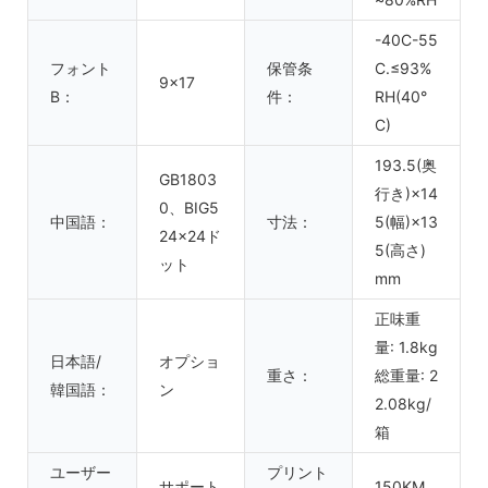
-40C-55
フォント
保管条
C.≤93%
9x17
B：
件：
RH(40°
C)
193.5(奥
GB1803
行き)×14
0、BIG5
中国語：
寸法：
5(幅)×13
24x24ド
5(高さ)
ット
mm
正味重
量: 1.8kg
日本語/
オプショ
重さ：
総重量: 2
韓国語：
ン
2.08kg/
箱
ユーザー
プリント
サポート
150KM