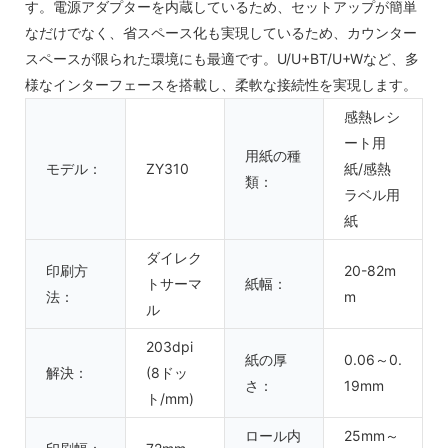
す。電源アダプターを内蔵しているため、セットアップが簡単
なだけでなく、省スペース化も実現しているため、カウンター
スペースが限られた環境にも最適です。U/U+BT/U+Wなど、多
様なインターフェースを搭載し、柔軟な接続性を実現します。
感熱レシ
ート用
用紙の種
モデル：
ZY310
紙/感熱
類：
ラベル用
紙
ダイレク
印刷方
20-82m
トサーマ
紙幅：
法：
m
ル
203dpi
紙の厚
0.06～0.
解決：
(8ドッ
さ：
19mm
ト/mm)
ロール内
25mm～