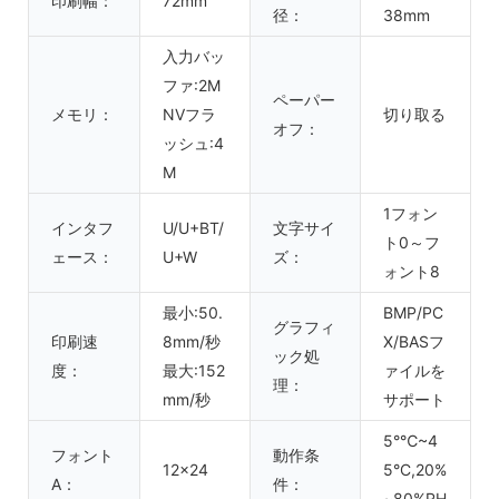
印刷幅：
72mm
径：
38mm
入力バッ
ファ:2M
ペーパー
メモリ：
NVフラ
切り取る
オフ：
ッシュ:4
M
1フォン
インタフ
U/U+BT/
文字サイ
ト0～フ
ェース：
U+W
ズ：
ォント8
最小:50.
BMP/PC
グラフィ
印刷速
8mm/秒
X/BASフ
ック処
度：
最大:152
ァイルを
理：
mm/秒
サポート
5°℃~4
フォント
動作条
12x24
5°C,20%
A：
件：
~80%RH