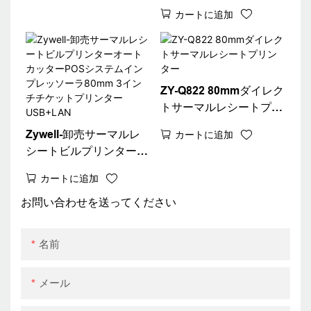
ーとキャッシュ引き出し
カートに追加
ポートファクトリーOEM
80mmサーマルビルプリ
ンターUSB
ZY-Q822 80mmダイレク
トサーマルレシートプリ
ンター
Zywell-卸売サーマルレ
カートに追加
シートビルプリンターオ
ートカッターPOSシステ
カートに追加
ムインプレッソーラ
80mm 3インチチケット
お問い合わせを送ってください
プリンターUSB+LAN
名前
メール