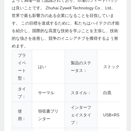
よって満場一致で認識されており、市場のフィードバック
は良いことです。 Zhuhai Zywell Technology Co.、Ltd。
世界で最も影響力のある企業になることを目指していま
す。 この目標を達成するために、私たちはハイテクの才能
を紹介し、国際的な高度な技術を学ぶことを主張し、技術
的な強さを改善し、競争のイニシアチブを獲得するよう努
めます。
プラ
イベ
製品のステ
はい
ストック
ート
ータス：
型：
タイ
サーマル
スタイル：
白黒
プ：
インターフ
使
領収書プリ
ェイスタイ
USB+RS232+
用：
ンター
プ：