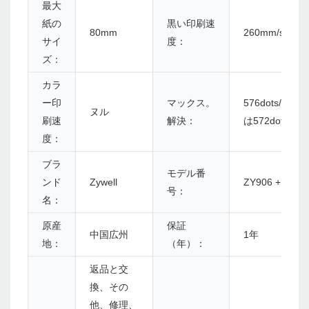
最大
紙の
黒い印刷速
80mm
260mm/s
サイ
度：
ズ：
カラ
ー印
マックス。
576dots/line
ヌル
刷速
解決：
は572dots/line
度：
ブラ
モデル番
ンド
Zywell
ZY906 +MD
号：
名：
原産
保証
中国広州
1年
地：
（年）：
返品と交
換、その
他、修理、