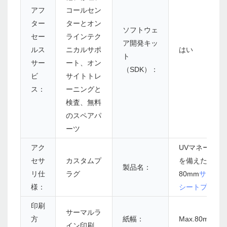
アフ
コールセン
ター
ターとオン
ソフトウェ
セー
ラインテク
ア開発キッ
ルス
ニカルサポ
はい
ト
サー
ート、オン
（SDK）：
ビ
サイトトレ
ス：
ーニングと
検査、無料
のスペアパ
ーツ
アク
UVマネー検出
セサ
カスタムプ
を備えた新し
製品名：
リ仕
ラグ
80mm
サーマ
様：
シートプリン
印刷
サーマルラ
方
紙幅：
Max.80mm
イン印刷