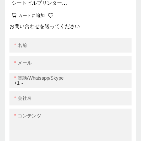
シートビルプリンターオ
ートカッターPOSシステ
カートに追加
ムインプレッソーラ
80mm 3インチチケット
お問い合わせを送ってください
プリンターUSB+LAN
名前
メール
電話/whatsapp/skype
+1
会社名
コンテンツ