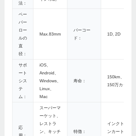
法：
ペー
パー
ロー
バーコー
Max.83mm
1D, 2D
ルの
ド：
直
径：
サポ
iOS、
ート
Android、
150km、カッ
シス
Windows、
寿命：
150万カット
テ
Linux、
ム：
Mac
スーパーマ
ーケット、
レストラ
インクトナー
応
ン、キッチ
特徴：
ンカートリッ
用：