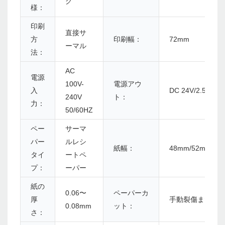
グ
様：
印刷
直接サ
方
印刷幅：
72mm
ーマル
法：
AC
電源
100V-
電源アウ
入
DC 24V/2.5A
240V
ト：
力：
50/60HZ
ペー
サーマ
パー
ルレシ
紙幅：
48mm/52mm/56
タイ
ートペ
プ：
ーパー
紙の
0.06〜
ペーパーカ
厚
手動裂傷または
0.08mm
ット：
さ：