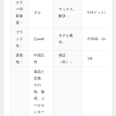
カラ
ー印
マックス。
ヌル
576ドット/ライ
刷速
解決：
度：
ブラ
モデル番
ンド
Zywell
ZY606 - U+S+L
号：
名：
原産
中国広
保証
1年
地：
州
（年）：
返品と
交換、
その
他、修
理、コ
ールセ
ンター