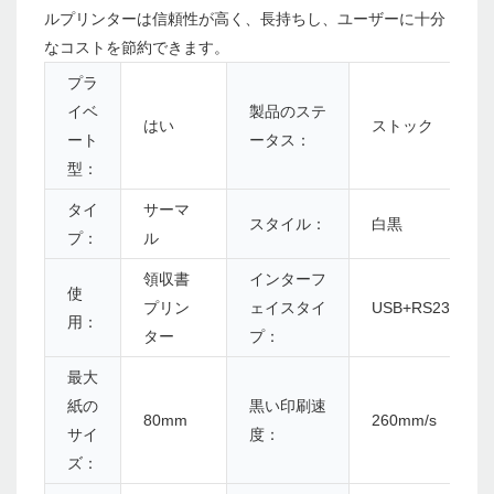
ルプリンターは信頼性が高く、長持ちし、ユーザーに十分
なコストを節約できます。
プラ
イベ
製品のステ
はい
ストック
ート
ータス：
型：
タイ
サーマ
スタイル：
白黒
プ：
ル
領収書
インターフ
使
プリン
ェイスタイ
USB+RS232C+L
用：
ター
プ：
最大
紙の
黒い印刷速
80mm
260mm/s
サイ
度：
ズ：