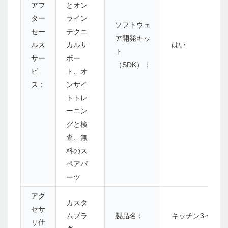
アフ
とオン
ター
ライン
ソフトウェ
セー
テクニ
ア開発キッ
ルス
カルサ
はい
ト
サー
ポー
（SDK）：
ビ
ト、オ
ス：
ンサイ
トトレ
ーニン
グと検
査、無
料のス
ペアパ
ーツ
アク
カスタ
セサ
ムプラ
製品名：
キッチン3インチ
リ仕