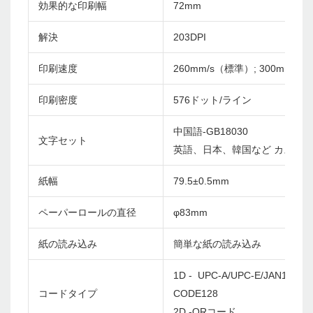
効果的な印刷幅
72mm
解決
203DPI
印刷速度
260mm/s（標準）; 300mm/s
印刷密度
576ドット/ライン
中国語-GB18030
文字セット
英語、日本、韓国など カスタ
紙幅
79.5±0.5mm
ペーパーロールの直径
φ83mm
紙の読み込み
簡単な紙の読み込み
1D - UPC-A/UPC-E/JAN13(EA
コードタイプ
CODE128
2D -QRコード