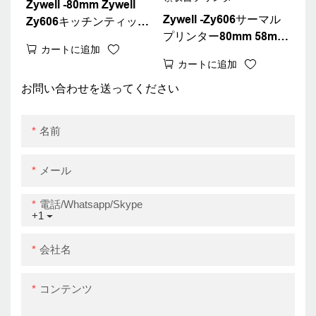
Zywell -80mm Zywell
Zywell -Zy606サーマル
Zy606キッチンティッカ
プリンター80mm 58mm
ープリンター/サーマルレ
カートに追加
Bluetooth Kitchen
シートプリンター無料ダ
カートに追加
Order Sound Reminder
ウンロードドライバー
Recortion POS
お問い合わせを送ってください
Machine Desktop 80領
収書プリンター
名前
メール
電話/whatsapp/skype
+1
会社名
コンテンツ