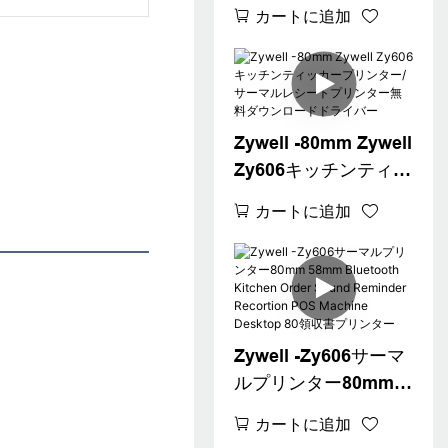
Inkless Printer
カートに追加
Zy606 Sound
Reminder Kitchen
80mm領収書チケット
プリンター
USB+RS232+LAN
Zywell -80mm Zywell
Zy606キッチンティッ
カープリンター/サー
カートに追加
マルレシートプリン
ター無料ダウンロー
ドドライバー
Zywell -Zy606サーマ
ルプリンター80mm
58mm Bluetooth
カートに追加
Kitchen Order