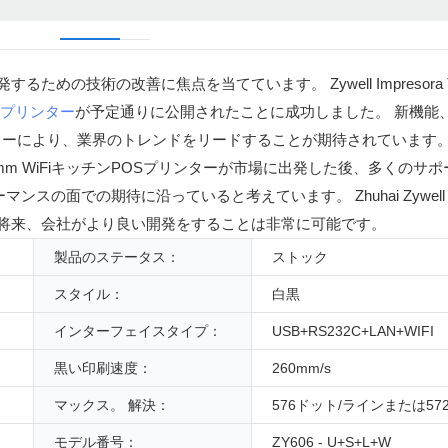
を開発するための技術の改善に焦点を当てています。 Zywell Impresora Trmic
Sプリンター
が予定通りに公開されたことに成功しました。 新機能
り、業界のトレンドをリードすることが期待されています。 Zywell
 Printer ZY606 80mm WiFiキッチンPOSプリンターが市場に出発した後、
での期待に沿っていると考えています。 Zhuhai Zywell Techn
、将来、会社がより良い開発をすることは非常に可能です。
製品のステータス：
ストック
スタイル：
白黒
インターフェイスタイプ：
USB+RS232C+LAN+WIFI
黒い印刷速度：
260mm/s
マックス。 解決：
576ドット/ラインまたは57
モデル番号：
ZY606 - U+S+L+W