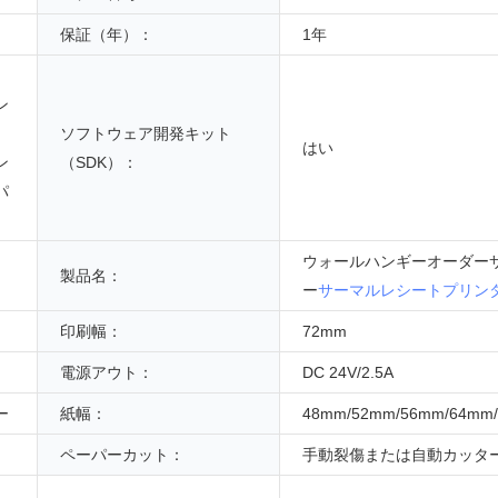
保証（年）：
1年
ン
ソフトウェア開発キット
はい
ン
（SDK）：
パ
ウォールハンギーオーダー
製品名：
ー
サーマルレシートプリン
印刷幅：
72mm
電源アウト：
DC 24V/2.5A
ー
紙幅：
48mm/52mm/56mm/64mm
ペーパーカット：
手動裂傷または自動カッタ