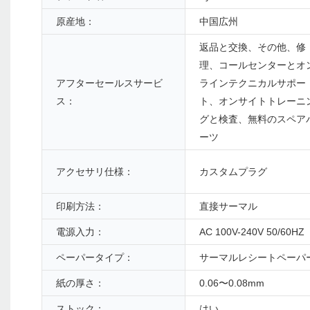
原産地：
中国広州
返品と交換、その他、修
理、コールセンターとオ
アフターセールスサービ
ラインテクニカルサポー
ス：
ト、オンサイトトレーニ
グと検査、無料のスペア
ーツ
アクセサリ仕様：
カスタムプラグ
印刷方法：
直接サーマル
電源入力：
AC 100V-240V 50/60HZ
ペーパータイプ：
サーマルレシートペーパ
紙の厚さ：
0.06〜0.08mm
ストック：
はい