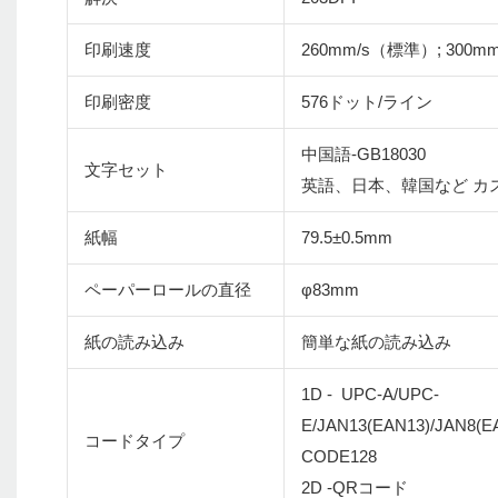
印刷速度
260mm/s（標準）; 300mm
印刷密度
576ドット/ライン
中国語-GB18030
文字セット
英語、日本、韓国など カ
紙幅
79.5±0.5mm
ペーパーロールの直径
φ83mm
紙の読み込み
簡単な紙の読み込み
1D - UPC-A/UPC-
E/JAN13(EAN13)/JAN8(
コードタイプ
CODE128
2D -QRコード