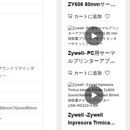
ZY606 80mmサーマ
ルレシートプリンタ
カートに追加
ー請求書チケット印
刷Bluetooth POSプ
リンター
USB+RS232+LAN+B
T
Zywell- PC用サーマ
ルプリンターアプリ3
サウンドリマインダ
インチPOS 80 mm領
カートに追加
ター
収書プリンターオー
トカッターチケット
プリンター
/68mm/76mm/80mm
Zywell -Zywell
ー
Inpresora Trmica