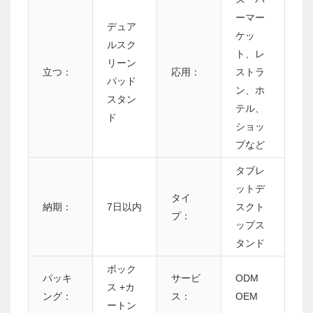
ーマー
デュア
ケッ
ルスク
ト、レ
リーン
立つ：
応用：
ストラ
パッド
ン、ホ
スタン
テル、
ド
ショッ
プなど
タブレ
ットデ
タイ
納期：
7日以内
スクト
プ：
ップス
タンド
ボック
パッキ
サービ
ODM
ス +カ
ング：
ス：
OEM
ートン