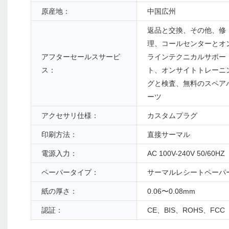
原産地：
中国広州
返品と交換、その他、修
理、コールセンターとオ
アフターセールスサービ
ラインテクニカルサポー
ス：
ト、オンサイトトレーニ
グと検査、無料のスペア
ーツ
アクセサリ仕様：
カスタムプラグ
印刷方法：
直接サーマル
電源入力：
AC 100V-240V 50/60HZ
ペーパータイプ：
サーマルレシートペーパ
紙の厚さ：
0.06〜0.08mm
認証：
CE、BIS、ROHS、FCC