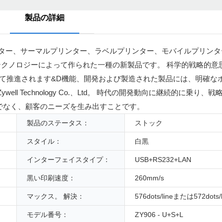
製品の詳細
。 今日は、ミニプリンター、サーマルプリンター、ラベルプリンター、モバイルプ
クノロジーによって作られた一種の新製品です。 科学的戦略的意
て推進されます&D機能、開発および製造された製品には、明確な
ell Technology Co.、Ltd。 時代の開発動向に継続的に乗り
でなく、顧客のニーズを生み出すことです。
製品のステータス：
ストック
スタイル：
白黒
インターフェイスタイプ：
USB+RS232+LAN
黒い印刷速度：
260mm/s
マックス。 解決：
576dots/lineまたは572dots/l
モデル番号：
ZY906 - U+S+L