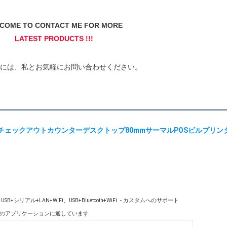
リアル+LAN+WiFi、USB+Bluetooth+WiFi  - カスタムへのサポート
