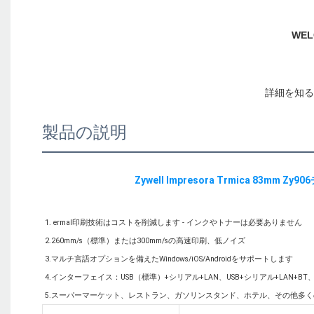
製品の説明
1. ermal印刷技術はコストを削減します - インクやトナーは必要ありません

2.260mm/s（標準）または300mm/sの高速印刷、低ノイズ

3.マルチ言語オプションを備えたWindows/iOS/Androidをサポートします

4.インターフェイス：USB（標準）+シリアル+LAN、USB+シリアル+LAN+BT、USB+シ