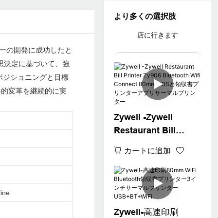
より多くの選択肢
店に行きます
リンターの開発に成功したと
思決定に基づいて、強
ポジショニングと目標
、戦略的変革を継続的に実
Zywell -Zywell
Restaurant Bill
Printer Zy906
カートに追加
Bluetooth Wifi
Connect 80mm POS
と領収書プリンター
ine
アプリサーマルプリ
ンター
Zywell-高速印刷