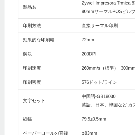
Zywell Impresora 
製品名
80mmサーマルPOSビル
印刷方法
直接サーマル印刷
効果的な印刷幅
72mm
解決
203DPI
印刷速度
260mm/s（標準）; 300mm
印刷密度
576ドット/ライン
中国語-GB18030
文字セット
英語、日本、韓国など カ
紙幅
79.5±0.5mm
ペーパーロールの直径
φ83mm