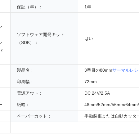
保証（年）：
1年
ン
ソフトウェア開発キット
はい
ン
（SDK）：
パ
製品名：
3番目の80mm
サーマルレシ
印刷幅：
72mm
電源アウト：
DC 24V/2.5A
ー
紙幅：
48mm/52mm/56mm/64mm
ペーパーカット：
手動裂傷または自動カッタ