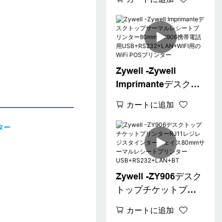
チサーマルレシート
プリンターZy906
POSレシートプリン
ター
Zywell -Zywell
Imprimanteデスクト
ップサーマルレシー
カートに追加
トプリンター80mm
ZY906携帯電話用
USB+RS232+LAN+
WIFI用のWiFi POSプ
リンター
Zywell -ZY906デスク
トップチケットプリ
ンターRJ11レジレジ
カートに追加
スタインターフェイ