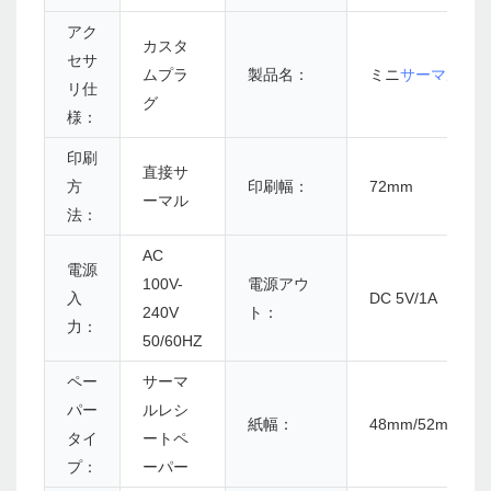
アク
カスタ
セサ
ムプラ
製品名：
ミニ
サーマルレ
リ仕
グ
様：
印刷
直接サ
方
印刷幅：
72mm
ーマル
法：
AC
電源
100V-
電源アウ
入
DC 5V/1A
240V
ト：
力：
50/60HZ
ペー
サーマ
パー
ルレシ
紙幅：
48mm/52mm/56
タイ
ートペ
プ：
ーパー