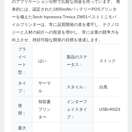
のアプリケーション分野で広範な用途を持っています。 将
来的には、認定された1800mAhバッテリーPOSプリンタ
ーを備えた3inch Inpresora Trmica ZM01ベストミニモバ
イルプリンターは、常に品質開発の道を遵守し、テクノロ
ジーと人材の紹介への投資を増やし、常に企業の競争力を
向上させ、持続可能な開発の目標を達成します。
プラ
イベ
製品のステ
はい
ストック
ート
ータス：
型：
タイ
サーマ
スタイル：
白黒
プ：
ル
領収書
インターフ
使
プリン
ェイスタイ
USB+RS232+Blue
用：
ター
プ：
最大