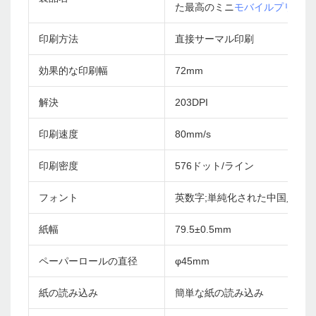
た最高のミニ
モバイルプリンタ
印刷方法
直接サーマル印刷
効果的な印刷幅
72mm
解決
203DPI
印刷速度
80mm/s
印刷密度
576ドット/ライン
フォント
英数字;単純化された中国人、伝
紙幅
79.5±0.5mm
ペーパーロールの直径
φ45mm
紙の読み込み
簡単な紙の読み込み