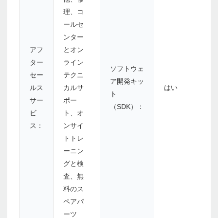
理、コ
ールセ
ンター
アフ
とオン
ター
ライン
ソフトウェ
セー
テクニ
ア開発キッ
ルス
カルサ
はい
ト
サー
ポー
（SDK）：
ビ
ト、オ
ス：
ンサイ
トトレ
ーニン
グと検
査、無
料のス
ペアパ
ーツ