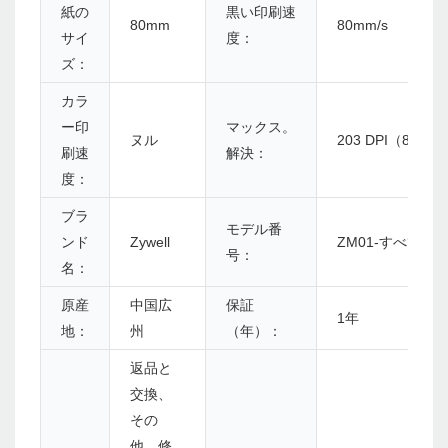
紙の
黒い印刷速
80mm
80mm/s
サイ
度：
ズ：
カラ
ー印
マックス。
ヌル
203 DPI（8ドッ
刷速
解決：
度：
ブラ
モデル番
ンド
Zywell
ZM01-すべて
号：
名：
原産
中国広
保証
1年
地：
州
（年）：
返品と
交換、
その
他、修