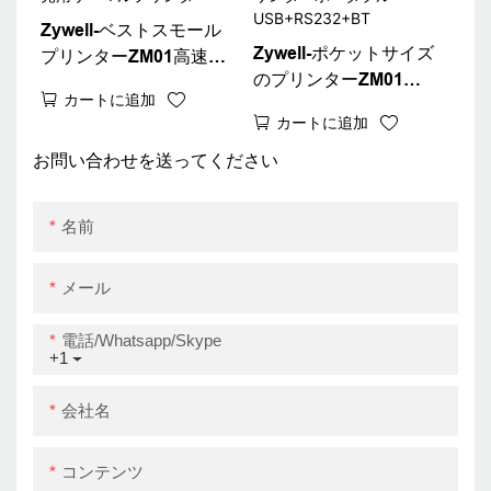
Zywell-ベストスモール
Zywell-ポケットサイズ
プリンターZM01高速印
のプリンターZM01
刷速度良いポータブルサ
カートに追加
Bluetooth 80mmサーマ
ーマルレシートプリンタ
カートに追加
ルプリンター1800mAh
ー80mm販売用サーマル
バッテリーミニプリンタ
お問い合わせを送ってください
プリンター
ーポータブル
USB+RS232+BT
名前
メール
電話/whatsapp/skype
+1
会社名
コンテンツ