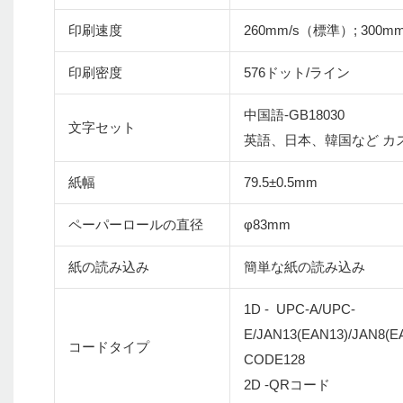
印刷速度
260mm/s（標準）; 300mm
印刷密度
576ドット/ライン
中国語-GB18030
文字セット
英語、日本、韓国など カ
紙幅
79.5±0.5mm
ペーパーロールの直径
φ83mm
紙の読み込み
簡単な紙の読み込み
1D - UPC-A/UPC-
E/JAN13(EAN13)/JAN8(
コードタイプ
CODE128
2D -QRコード