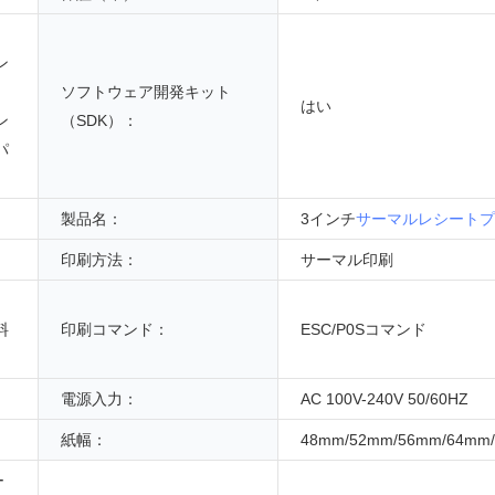
ン
ソフトウェア開発キット
はい
ン
（SDK）：
パ
製品名：
3インチ
サーマルレシートプ
印刷方法：
サーマル印刷
料
印刷コマンド：
ESC/P0Sコマンド
電源入力：
AC 100V-240V 50/60HZ
紙幅：
48mm/52mm/56mm/64mm
ー