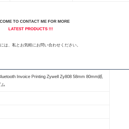
th Invoice Printing Zywell Zy808 58mm 80mm紙
ズム