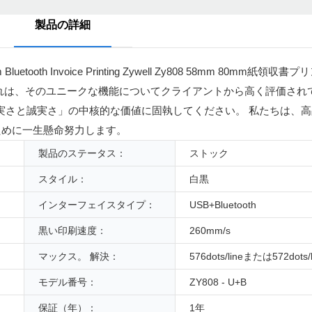
製品の詳細
h Invoice Printing Zywell Zy808 58mm 80mm紙
は、そのユニークな機能についてクライアントから高く評価されていま
て以来、常に「誠実さと誠実さ」の中核的な価値に固執してください。 私たち
ために一生懸命努力します。
製品のステータス：
ストック
スタイル：
白黒
インターフェイスタイプ：
USB+Bluetooth
黒い印刷速度：
260mm/s
マックス。 解決：
576dots/lineまたは572dots/l
モデル番号：
ZY808 - U+B
保証（年）：
1年