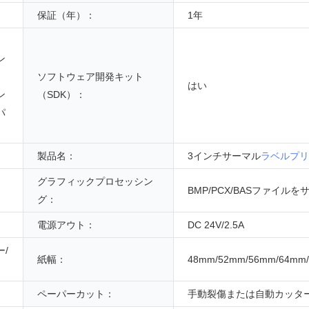
保証（年）：
1年
ン
ソフトウェア開発キット
はい
ン
（SDK）：
パ
製品名：
3インチサーマル
ラベルプリ
グラフィックプロセッシン
BMP/PCX/BASファイル
グ：
電源アウト：
DC 24V/2.5A
/
紙幅：
48mm/52mm/56mm/64mm
ペーパーカット：
手動裂傷または自動カッタ