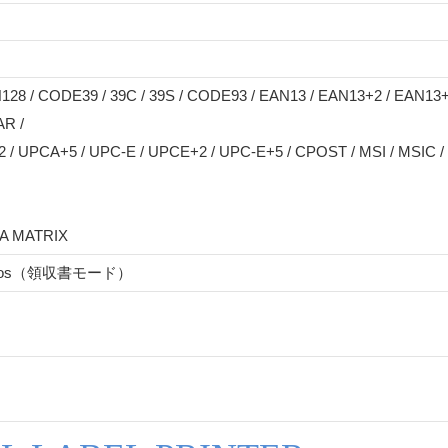
128 / CODE39 / 39C / 39S / CODE93 / EAN13 / EAN13+2 / EAN13+
AR /
/ UPCA+5 / UPC-E / UPCE+2 / UPC-E+5 / CPOST / MSI / MSIC / 
TA MATRIX
/ pos（領収書モード）