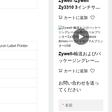
Zywell -Zywell
Zy3310 3インチサー
マルラベルプリンタ
カートに追加
ースクエアウィン
XP/7/8/10安いバーコ
ードプリンターUSB
と互換性
abel Printer
Zywell-輸送およびパ
ッケージングレーベ
ル用のラベルプリン
カートに追加
ターZy3310 iOS
Android 80mmバー
お問い合わせを送っ
コードサーマルプリ
てください
ンターUSB
名前