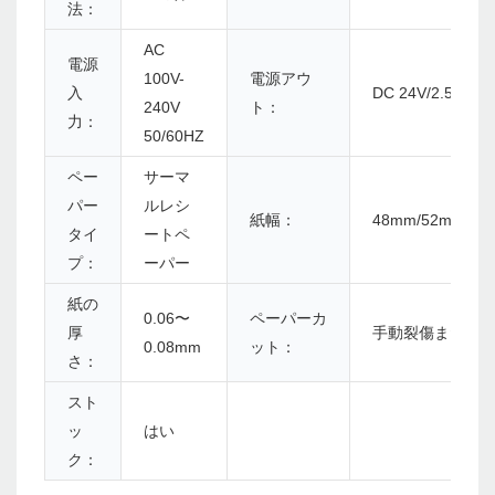
法：
AC
電源
100V-
電源アウ
入
DC 24V/2.5A
240V
ト：
力：
50/60HZ
ペー
サーマ
パー
ルレシ
紙幅：
48mm/52mm/56
タイ
ートペ
プ：
ーパー
紙の
0.06〜
ペーパーカ
厚
手動裂傷または
0.08mm
ット：
さ：
スト
ッ
はい
ク：