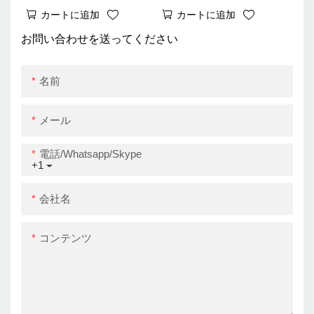
ター（Windows、iOS、
（USB レジスターポー
カートに追加
カートに追加
Android対応、USB+Wi-
ト付き）
Fi接続）
お問い合わせを送ってください
名前
メール
電話/whatsapp/skype
+1
会社名
コンテンツ