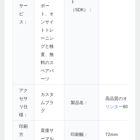
ト
サー
ポー
（SDK）：
ビ
ト、オ
ス：
ンサイ
トトレ
ーニン
グと検
査、無
料のス
ペアパ
ーツ
アク
カスタ
セサ
高品質のオフィ
ムプラ
製品名：
リ仕
リンター
80mm
グ
様：
印刷
直接サ
方
印刷幅：
72mm
ーマル