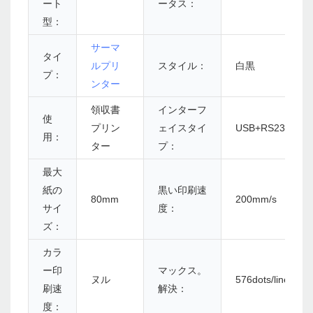
ート
ータス：
型：
サーマ
タイ
ルプリ
スタイル：
白黒
プ：
ンター
領収書
インターフ
使
プリン
ェイスタイ
USB+RS232
用：
ター
プ：
最大
紙の
黒い印刷速
80mm
200mm/s
サイ
度：
ズ：
カラ
ー印
マックス。
ヌル
576dots/lineまたは
刷速
解決：
度：