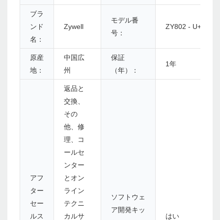
ブラ
モデル番
ンド
Zywell
ZY802 - U+S
号：
名：
原産
中国広
保証
1年
地：
州
（年）：
返品と
交換、
その
他、修
理、コ
ールセ
ンター
アフ
とオン
ター
ライン
ソフトウェ
セー
テクニ
ア開発キッ
ルス
カルサ
はい