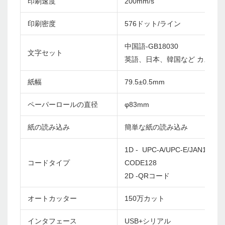
印刷速度
200mm/s
印刷密度
576ドット/ライン
中国語-GB18030
文字セット
英語、日本、韓国など カスタ
紙幅
79.5±0.5mm
ペーパーロールの直径
φ83mm
紙の読み込み
簡単な紙の読み込み
1D - UPC-A/UPC-E/JAN13(EA
コードタイプ
CODE128
2D -QRコード
オートカッター
150万カット
インタフェース
USB+シリアル