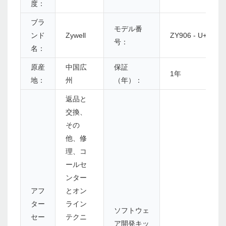
度：
ブラ
モデル番
ンド
Zywell
ZY906 - U+B+W
号：
名：
原産
中国広
保証
1年
地：
州
（年）：
返品と
交換、
その
他、修
理、コ
ールセ
ンター
アフ
とオン
ター
ライン
ソフトウェ
セー
テクニ
ア開発キッ