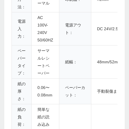
ーマル
法：
AC
電源
100V-
電源アウ
入
DC 24V/2.5A
240V
ト：
力：
50/60HZ
ペー
サーマ
パー
ルレシ
紙幅：
48mm/52mm/56
タイ
ートペ
プ：
ーパー
紙の
0.06〜
ペーパーカ
厚
手動裂傷または
0.08mm
ット：
さ：
紙の
簡単な
負
紙の読
荷：
み込み