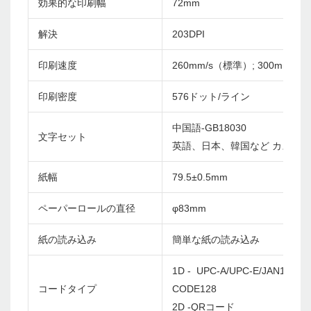
効果的な印刷幅
72mm
解決
203DPI
印刷速度
260mm/s（標準）; 300mm/s
印刷密度
576ドット/ライン
中国語-GB18030
文字セット
英語、日本、韓国など カスタ
紙幅
79.5±0.5mm
ペーパーロールの直径
φ83mm
紙の読み込み
簡単な紙の読み込み
1D - UPC-A/UPC-E/JAN13(EA
コードタイプ
CODE128
2D -QRコード