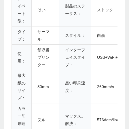
イベ
製品のステ
はい
ストック
ート
ータス：
型：
タイ
サーマ
スタイル：
白黒
プ：
ル
領収書
インターフ
使
プリン
ェイスタイ
USB+WiFi+Blueto
用：
ター
プ：
最大
紙の
黒い印刷速
80mm
260mm/s
サイ
度：
ズ：
カラ
ー印
マックス。
ヌル
576dots/line
刷速
解決：