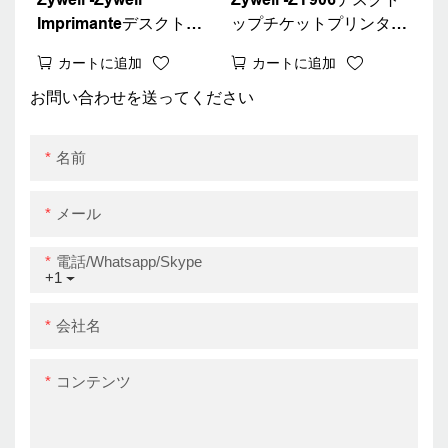
Imprimanteデスクトッ
ップチケットプリンター
プサーマルレシートプリ
RJ11レジレジスタイン
カートに追加
カートに追加
ンター80mm ZY906携帯
ターフェイス80mmサー
電話用
マルレシートプリンター
お問い合わせを送ってください
USB+RS232+LAN+WIFI
USB+RS232+LAN+BT
用のWiFi POSプリンタ
名前
ー
メール
電話/whatsapp/skype
+1
会社名
コンテンツ