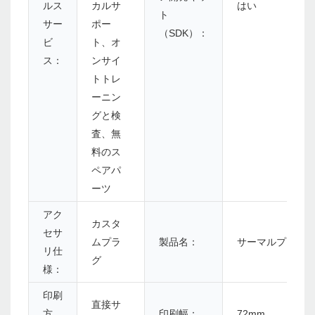
ルス
カルサ
はい
ト
サー
ポー
（SDK）：
ビ
ト、オ
ス：
ンサイ
トトレ
ーニン
グと検
査、無
料のス
ペアパ
ーツ
アク
カスタ
セサ
ムプラ
製品名：
サーマルプリンタ
リ仕
グ
様：
印刷
直接サ
方
印刷幅：
72mm