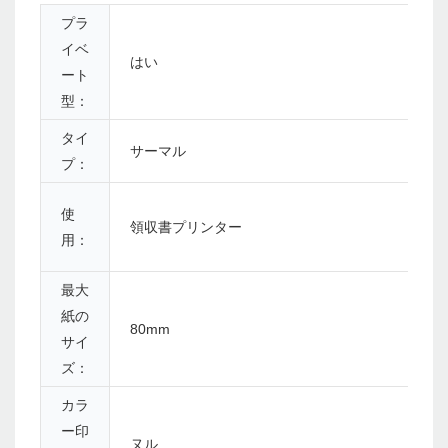
プラ
イベ
はい
ート
型：
タイ
サーマル
プ：
使
領収書プリンター
用：
最大
紙の
80mm
サイ
ズ：
カラ
ー印
ヌル