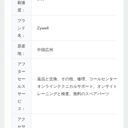
刷速
度：
ブラ
ンド
Zywell
名：
原産
中国広州
地：
アフ
ター
セー
返品と交換、その他、修理、コールセンターと
ルス
オンラインテクニカルサポート、オンサイトト
サー
レーニングと検査、無料のスペアパーツ
ビ
ス：
アク
セサ