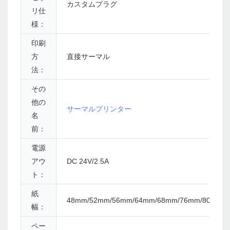
カスタムプラグ
リ仕
様：
印刷
方
直接サーマル
法：
その
他の
サーマルプリンター
名
前：
電源
アウ
DC 24V/2.5A
ト：
紙
48mm/52mm/56mm/64mm/68mm/76mm/80mm
幅：
ペー