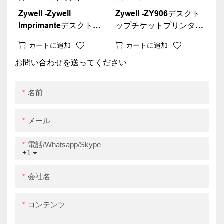
Zywell -Zywell
Zywell -ZY906デスクト
Imprimanteデスクトッ
ップチケットプリンター
プサーマルレシートプリ
RJ11レジレジスタイン
カートに追加
カートに追加
ンター80mm ZY906携帯
ターフェイス80mmサー
電話用
マルレシートプリンター
お問い合わせを送ってください
USB+RS232+LAN+WIFI
USB+RS232+LAN+BT
用のWiFi POSプリンタ
名前
ー
メール
電話/whatsapp/skype
+1
会社名
コンテンツ