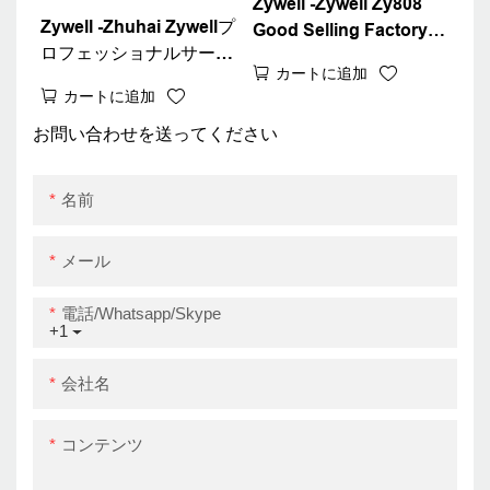
Zywell -Zywell Zy808
Zywell -Zhuhai Zywellプ
Good Selling Factory価
ロフェッショナルサーマ
格80mmサーマルレシー
カートに追加
ルレシートプリンター
トプリンターホテルキッ
カートに追加
80mm POSチケットプリ
チン注文請求書プリンタ
ンターZy808ビルトイン
お問い合わせを送ってください
ーUSB
アダプター
USB+RS232+LAN
名前
メール
電話/whatsapp/skype
+1
会社名
コンテンツ