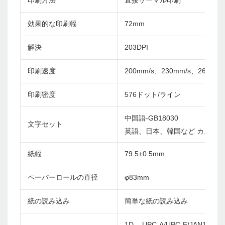
印刷方法
直接サーマル印刷
効果的な印刷幅
72mm
解決
203DPI
印刷速度
200mm/s、230mm/s、260mm/
印刷密度
576ドット/ライン
中国語-GB18030
文字セット
英語、日本、韓国など カスタ
紙幅
79.5±0.5mm
ペーパーロールの直径
φ83mm
紙の読み込み
簡単な紙の読み込み
1D - UPC-A/UPC-E/JAN13(EA