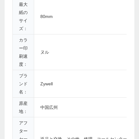
最大
紙の
80mm
サイ
ズ：
カラ
ー印
ヌル
刷速
度：
ブラ
ンド
Zywell
名：
原産
中国広州
地：
アフ
ター