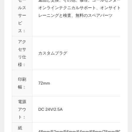
セー
返品と交換、その他、修理、コールセンターと
ルス
オンラインテクニカルサポート、オンサイトト
サー
レーニングと検査、無料のスペアパーツ
ビ
ス：
アク
セサ
カスタムプラグ
リ仕
様：
印刷
72mm
幅：
電源
アウ
DC 24V/2.5A
ト：
紙
48mm/52mm/56mm/64mm/68mm/76mm/80mm