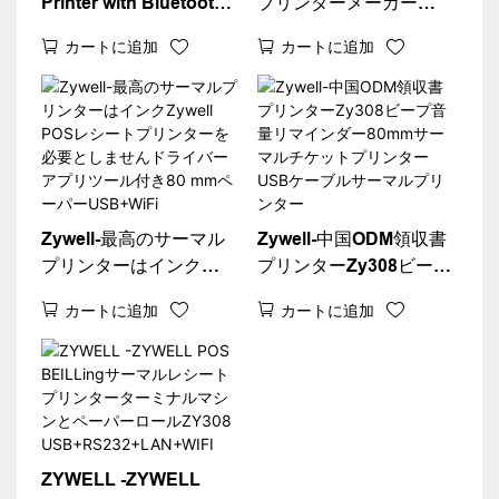
Printer with Bluetooth
プリンターメーカー
Zy308 58mm 80mm領収
Zywell Zy308サーマル
カートに追加
カートに追加
書POSプリンター
POSレシートプリンター
260mm/s高速プリンター
80mm 58mm POS80
USB+BT
USB
Zywell-最高のサーマル
Zywell-中国ODM領収書
プリンターはインク
プリンターZy308ビープ
Zywell POSレシートプ
音量リマインダー80mm
カートに追加
カートに追加
リンターを必要としませ
サーマルチケットプリン
んドライバーアプリツー
ターUSBケーブルサーマ
ル付き80 mmペーパー
ルプリンター
USB+WiFi
ZYWELL -ZYWELL