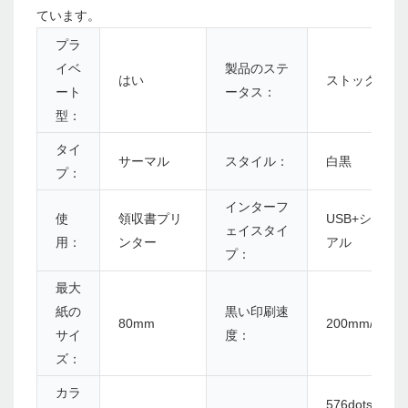
ています。
プラ
イベ
製品のステ
はい
ストック
ート
ータス：
型：
タイ
サーマル
スタイル：
白黒
プ：
インターフ
使
領収書プリ
USB+シリ
ェイスタイ
用：
ンター
アル
プ：
最大
紙の
黒い印刷速
80mm
200mm/s
サイ
度：
ズ：
カラ
576dots/line