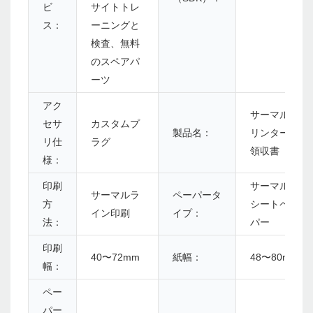
ビ
サイトトレ
ス：
ーニングと
検査、無料
のスペアパ
ーツ
アク
サーマルプ
セサ
カスタムプ
製品名：
リンターの
リ仕
ラグ
領収書
様：
印刷
サーマルレ
サーマルラ
ペーパータ
方
シートペー
イン印刷
イプ：
法：
パー
印刷
40〜72mm
紙幅：
48〜80mm
幅：
ペー
パー