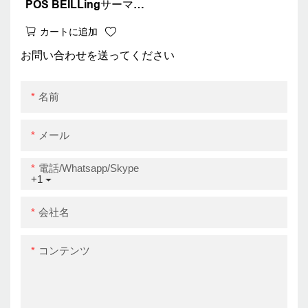
POS BEILLingサーマル
レシートプリンターター
カートに追加
ミナルマシンとペーパー
ロールZY308
お問い合わせを送ってください
USB+RS232+LAN+WIFI
名前
メール
電話/whatsapp/skype
+1
会社名
コンテンツ