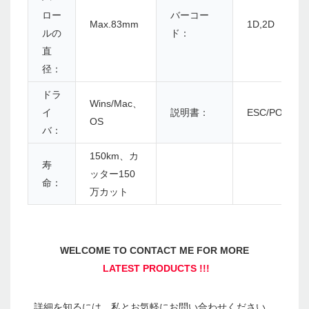
ロー
バーコー
Max.83mm
1D,2D
ルの
ド：
直
径：
ドラ
Wins/Mac、
イ
説明書：
ESC/POS
OS
バ：
150km、カ
寿
ッター150
命：
万カット