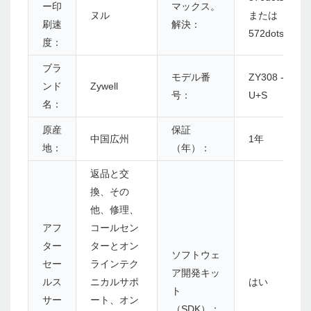
ー印
マックス。
ヌル
または
刷速
解決：
572dots/line
度：
ブラ
モデル番
ZY308 -
ンド
Zywell
号：
U+S
名：
原産
保証
中国広州
1年
地：
（年）：
返品と交
換、その
他、修理、
アフ
コールセン
ター
ターとオン
ソフトウェ
セー
ラインテク
ア開発キッ
ルス
ニカルサポ
はい
ト
サー
ート、オン
（SDK）：