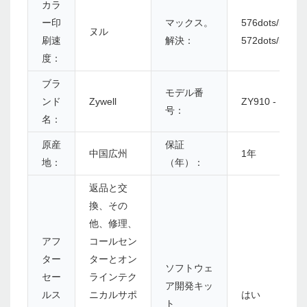
カラ
ー印
マックス。
576dots/line
ヌル
刷速
解決：
572dots/line
度：
ブラ
モデル番
ンド
Zywell
ZY910 - U+W
号：
名：
原産
保証
中国広州
1年
地：
（年）：
返品と交
換、その
他、修理、
アフ
コールセン
ター
ターとオン
ソフトウェ
セー
ラインテク
ア開発キッ
ルス
ニカルサポ
はい
ト