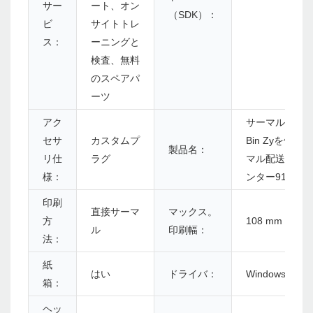
サー
ート、オン
（SDK）：
ビ
サイトトレ
ス：
ーニングと
検査、無料
のスペアパ
ーツ
アク
サーマル4x6 Pa
セサ
カスタムプ
Bin Zyを備え
製品名：
リ仕
ラグ
マル配送ラベ
様：
ンター910
印刷
直接サーマ
マックス。
方
108 mm（4.25
ル
印刷幅：
法：
紙
はい
ドライバ：
Windows/Linu
箱：
ヘッ