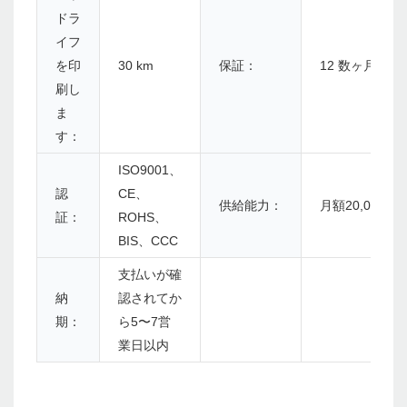
ドラ
イフ
を印
30 km
保証：
12 数ヶ月
刷し
ま
す：
ISO9001、
認
CE、
供給能力：
月額20,000個
証：
ROHS、
BIS、CCC
支払いが確
納
認されてか
期：
ら5〜7営
業日以内