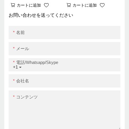
4インチ配送ラベルプリ
Zywell Zy910 USB
カートに追加
カートに追加
ンタードライバーZywell
Bluetooth Barcode
Zy910 USB
Waybill Printer for
お問い合わせを送ってください
ExpressUSB+BT
名前
メール
電話/whatsapp/skype
+1
会社名
コンテンツ