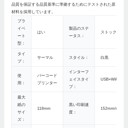
品質を保証する品質基準に準拠するためにテストされた原
材料を採用しています。
プラ
イベ
製品のステ
はい
ストック
ート
ータス：
型：
タイ
サーマル
スタイル：
白黒
プ：
インターフ
使
バーコード
ェイスタイ
USB+WiFi
用：
プリンター
プ：
最大
紙の
黒い印刷速
118mm
152mm/s
サイ
度：
ズ：