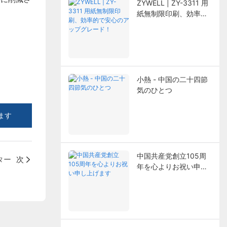
ZYWELL | ZY-3311 用
紙無制限印刷、効率的
で安心のアップグレー
ド！
小熱 - 中国の二十四節
気のひとつ
ます
中国共産党創立105周
ター
次
年を心よりお祝い申し
上げます