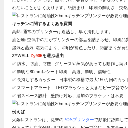
れないことがよくあります。紙詰まり、印刷の鮮明さ、突然
キッチンに関するよくある質問
高熱: 通常のプリンターは過熱し、早く消耗します。
油と煙: 空気中の油がプリンターの部品を詰まらせ、印刷品
湿気と蒸気: 湿気により、印刷が褪色したり、紙詰まりが発
ZYWELL
Zy905
を選ぶ理由
✅ 防水、防油、防塵 - グリースや蒸気があっても動作し続
✅ 鮮明な80mmレシート印刷 – 高速、鮮明、信頼性
✅ 長持ちするカッター - 日本製の機構で最大150万回のカ
✅ スマートアラート – LEDフラッシュと大きなビープ音
✅ 省スペース設計 - 壁掛け対応、追加のブラケットは不要
例えば
火鍋レストランは、従来の
POSプリンター
で頻繁に故障して
があっても注文が鮮明に印刷され、ビープ音によるアラート