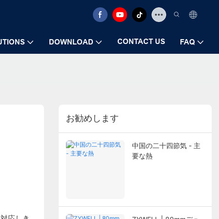
CONTACT US
UTIONS
DOWNLOAD
FAQ
お勧めします
中国の二十四節気 - 主
要な熱
は対応しき