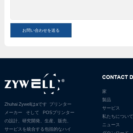
お問い合わせを送る
CONTACT D
家
製品
Zhuhai Zywellはaです
プリンター
サービス
メーカー
そして
POSプリンター
私たちについ
の設計、研究開発、生産、販売、
ニュース
サービスを統合する包括的なハイ
ダウンロード