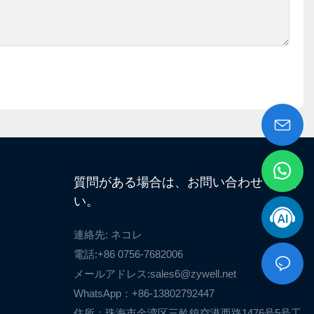
質問がある場合は、お問い合わせくださ
い。
連絡先: ネコレ
電話:+86 0756-7682006
メールアドレス:
sales6@zywell.net
WhatsApp：+86-13802792447
住所：珠海市金湾区三畝鎮空港西路1476号5号工