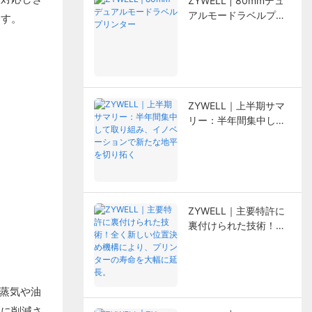
ZYWELL | 80mmデュ
アルモードラベルプリ
ます。
ンター
ZYWELL｜上半期サマ
リー：半年間集中して
取り組み、イノベーシ
ョンで新たな地平を切
り拓く
ZYWELL｜主要特許に
裏付けられた技術！全
く新しい位置決め機構
により、プリンターの
寿命を大幅に延長。
、蒸気や油
幅に削減さ