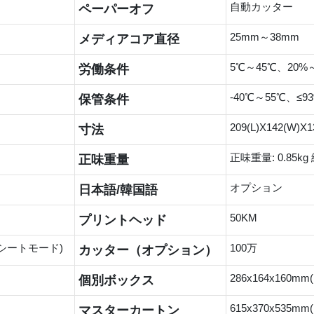
自動カッター
ペーパーオフ
25mm～38mm
メディアコア直径
5℃～45℃、20
労働条件
-40℃～55℃、≤93
保管条件
209(L)X142(W)X1
寸法
正味重量: 0.85kg 
正味重量
オプション
日本語/韓国語
50KM
プリントヘッド
(レシートモード)
100万
カッター（オプション）
286x164x160m
個別ボックス
615x370x535m
マスターカートン