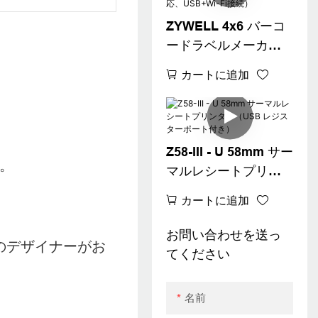
ZYWELL 4x6 バーコ
ードラベルメーカー
プリンター
カートに追加
（Windows、iOS、
Android対応、
USB+Wi-Fi接続）
Z58-III - U 58mm サー
い。
マルレシートプリン
ター（USB レジスタ
カートに追加
ーポート付き）
お問い合わせを送っ
のデザイナーがお
てください
名前