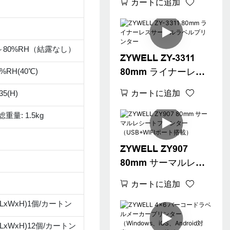
カートに追加
（USB+LAN/USB+W
IFI/BT（オプション）
対応）ブラック
%～80%RH（結露なし）
ZYWELL ZY-3311
%RH(40℃)
80mm ライナーレス
サーマルラベルプリ
カートに追加
35(H)
ンター
総重量: 1.5kg
ZYWELL ZY907
80mm サーマルレシ
ートプリンター
カートに追加
（USB+WIFIポート搭
m(LxWxH)1個/カートン
載）
m(LxWxH)12個/カートン