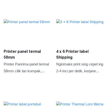
Printer panel termal
4 x 6 Printer label
58mm
Shipping
Printer Panrima panel termal
Ngirimake print sing cepet ing
58mm cilik lan kompak,
2-4 inci per detik, kerjane
ndhukung USB lan antarmuka
nganggo kertas termal 20-
serial kanthi kacepetan
118mm, lan ndhukung ambane
percetakan sing dhuwur
cetak maksimal 108mm. Fitur
100mm / s
kalebu posisi kertas otomatis
kanggo percetakan sing akurat