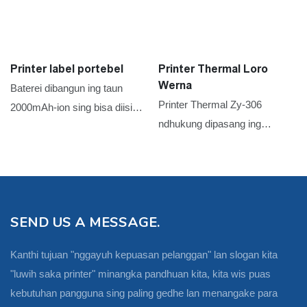
Printer label portebel
Printer Thermal Loro
Werna
Baterei dibangun ing taun
Printer Thermal Zy-306
2000mAh-ion sing bisa diisi
ndhukung dipasang ing
ulang taun nganti siji minggu
tembok lan nawakake
urip baterei
keperluan sing ramah, kalebu
setelan USB utawa USB Hids
sing dikonfigurasi liwat piranti
SEND US A MESSAGE.
lunak sarana
Kanthi tujuan "nggayuh kepuasan pelanggan" lan slogan kita
"luwih saka printer" minangka pandhuan kita, kita wis puas
kebutuhan pangguna sing paling gedhe lan menangake para