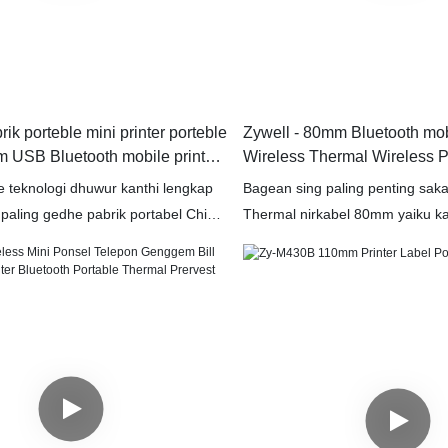
rik porteble mini printer porteble
Zywell - 80mm Bluetooth mob
USB Bluetooth mobile printer
Wireless Thermal Wireless PO
USB + RS232 + BT
teknologi dhuwur kanthi lengkap
Bagean sing paling penting saka
paling gedhe pabrik portabel China
Thermal nirkabel 80mm yaiku ka
SB Bluetooth printer wis diputer.
unggul. Printer Resi Ponsel Kit
si sing amba lan saiki cocog
bahan mentah sing bermutu tinggi
ngan
gedhe. Kajaba iku, printer resi 
tampilan unik, dirancang kanggo
paling anyar dening para peranca
dening para perancang kreatif, 
dipimpin tren industri