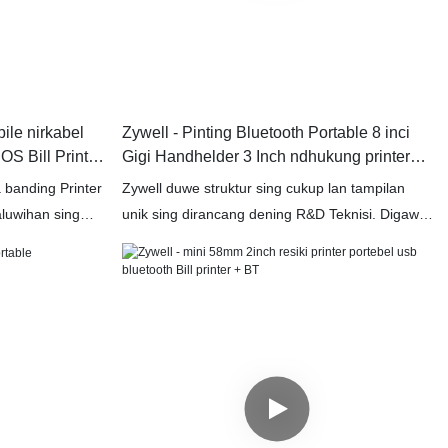
ile nirkabel
Zywell - Pinting Bluetooth Portable 8 inci
S Bill Printer
Gigi Handhelder 3 Inch ndhukung printer
termal iOS
 banding Printer
Zywell duwe struktur sing cukup lan tampilan
luwihan sing
unik sing dirancang dening R&D Teknisi. Digawe
a digawe saka
saka bahan mentah-wektu sing berkualitas
, sing akeh ciri
tinggi, printer mini, printer termal, cetak label,
Bluetooth duwe
printer mobile duwe kinerja sing apik. Kajaba iku,
 terus tren
digawe adhedhasar kabutuhan pelanggan lan
ng kreatif kita
tren industri, saengga bisa nyukupi kebutuhan
sing kudu
pangguna lan larang regane