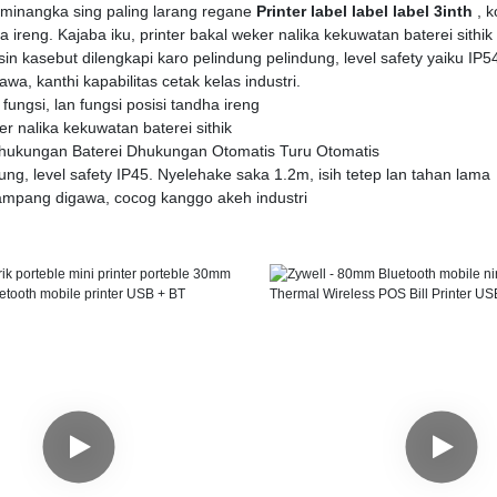
inangka sing paling larang regane
Printer label label label 3inth
, 
 ireng. Kajaba iku, printer bakal weker nalika kekuwatan baterei sithi
in kasebut dilengkapi karo pelindung pelindung, level safety yaiku IP54
a, kanthi kapabilitas cetak kelas industri.
fungsi, lan fungsi posisi tandha ireng
er nalika kekuwatan baterei sithik
hukungan Baterei Dhukungan Otomatis Turu Otomatis
ung, level safety IP45. Nyelehake saka 1.2m, isih tetep lan tahan lama
gampang digawa, cocog kanggo akeh industri