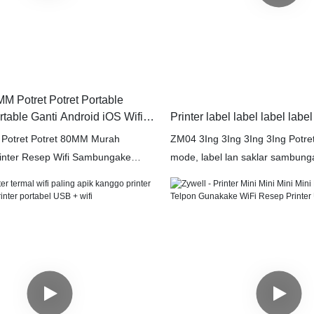
MM Potret Potret Portable
rtable Ganti Android iOS Wifi
Printer label label label labe
 Printer Resep Resep
t Potret Potret 80MM Murah
ZM04 3Ing 3Ing 3Ing 3Ing Potret
inter Resep Wifi Sambungake
mode, label lan saklar sambung
p Resep Pasar lan tetep karo
WillBluetooth utawa WIFI sing b
tri profesional lan posisi produksi
ing pasar rapni, bisa dicithak ka
pat lan pasukan teknis sing kuwat
pasar, Kafe lan restoran, lsp