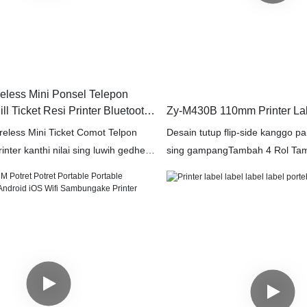
reless Mini Ponsel Telepon
l Ticket Resi Printer Bluetooth
Zy-M430B 110mm Printer Lab
ermal Prervest
less Mini Ticket Comot Telpon
Desain tutup flip-side kanggo p
inter kanthi nilai sing luwih gedhe,
sing gampangTambah 4 Rol Ta
acem-macem aplikasi sing luwih
nambah macet kertas Desain ta
para pelanggan lan nggawe
sampah, kasedhiya karo stand e
plikasi, kalebu jinis printer
ndhukung gulungan kertas gedh
tahan nyandhang profesional, d
nyetak.