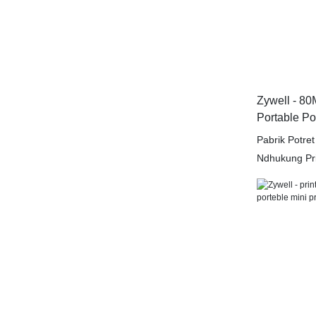
Zywell - 80
Portable Po
Sambungake
Pabrik Potre
Ndhukung Pr
Printer Rese
analisis indus
pasar sing te