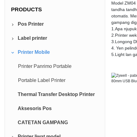
Model ZM04 m
PRODUCTS
tandha tandha
otomatis. Mes
gampang digaw
Pos Printer
1.Apa njupuk 
2.Printer wek
Label printer
Printer Resi 80mm
3.Longong D
4. Yen pelind
Printer Mobile
Printer Resi 58mm
Printer label label 4 inci
5.Light lan 
Printer label label 3 inci
Printer Panrimo Portable
Portable Label Printer
Thermal Transfer Desktop Printer
Aksesoris Pos
CATETAN GAMPANG
Printer liwat model