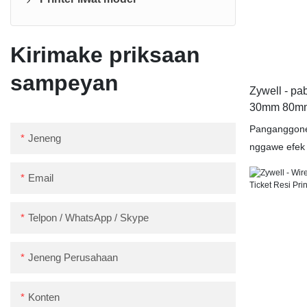
Label printer
Kirimake priksaan
Printer Kuitansi
sampeyan
Zywell - pab
30mm 80mm 
USB + BT
Panganggone 
Jeneng
nggawe efek 
3Inch 80mm U
Email
Nduwe aplika
kanggo lapa
Telpon / WhatsApp / Skype
Jeneng Perusahaan
Konten