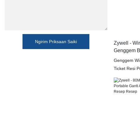
Ngirim Priksaan Saiki
Zywell - Wi
Genggem Bil
Portable Th
Genggem Wire
Ticket Resi Pr
bisa entuk m
apik kanggo 
macem-macem a