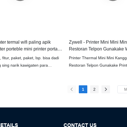
nter termal wifi paling apik
Zywell - Printer Mini Mini Mi
er porteble mini printer portabel
Restoran Telpon Gunakake 
Printer USB + WiFi
fitur, paket, paket, lsp. bisa dadi
Printer Thermal Mini Mini Kang
g sing narik kawigaten para
Restoran Telpon Gunakake Prin
Ing proses pangembangan mesin
kanthi apik, katon apik, lan duwe
 termal, cetak label, desainer
apik banget lan kualitas apik. 
e printer mini, nyiptakake mini
ana ing pasar, dheweke wis sen
1
2
er termal, cetak label, gaya desain
digoleki dening mayoritas pela
 struktur lan gaya desain. Minangka
fitur kasebut, kita nyoba nggawe
thi nggunakake bahan mentah sing
ETAILS
CONTACT US