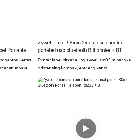
Zywell - mini 58mm 2inch resiki printer
el Portable
portebel usb bluetooth Bill printer + BT
anggantos kertas
Printer label nirkabel ing zywell zm03 minangka
mbahan mbantu
printer sing kompak, entheng kanthi
npa tong
panyambungan Bluetooth lan Wi-Fi. Nawakake
ksternal kanggo
percetakan kanthi resolusi dhuwur, kompatibel
e. Kepala cetak
karo Android, ios, lan Windows, lan cocog
irancang kanggo
kanggo nyithak label ing toko ing eceran, logistik,
lan manajemen persediaan