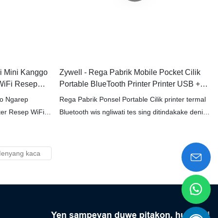
ni Mini Kanggo
Zywell - Rega Pabrik Mobile Pocket Cilik
WiFi Resep
Portable BlueTooth Printer Printer USB +
RS232 + BT
go Ngarep
Rega Pabrik Ponsel Portable Cilik printer termal
ter Resep WiFi
Bluetooth wis ngliwati tes sing ditindakake dening
 kinerja sing
inspektur QC profesional kita. Nggunakake
Sawise dheweke
bahan sing ditawakake kanthi supplier bahan
eng banget lan
mentah sing dipercaya, printer mini, printer
nggan
termal, Printer label, printer seluler wis stabil. Wis
akeh kaluwihan sing anyar lan mandhiri, nggawe
keuntungan akeh
Yen sampeyan duwe pitakon, hubungi