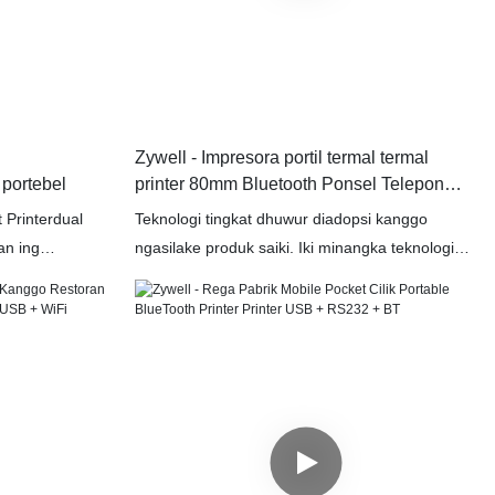
Zywell - Impresora portil termal termal
l portebel
printer 80mm Bluetooth Ponsel Telepon
Rs232 + BT
 Printerdual
Teknologi tingkat dhuwur diadopsi kanggo
an ing
ngasilake produk saiki. Iki minangka teknologi
isa digunakake
sing nyumbang kanggo pabrik produk sing
nthi bebas ing
bermutu lan macem-macem printer alat bulet-bijil
kanggo nggunakake printer resi termal