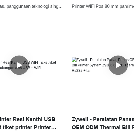
termat percetakan grati
s, panggunaan teknologi sing
Printer WiFi Pos 80 mm panrim
we peran penting ing proses
kanthi percetakan piranti lunak t
emat postter poster a USB
kualitas bisa digunakake ing pir
go lapangan
skenario sing beda
rinter Resi Kanthi USB
Zywell - Peralatan Pana
 tiket printer Printer
OEM ODM Thermal Bill P