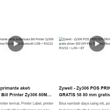
mprimante akeh
Zywell - Zy306 POS PR
Bill Printer Zy306 80MM
GRATIS 58 80 mm gratis 
al Recreothet Bluetooth
DPI Pay Thermal Blueto
rinter termal, Printer Label, printer
Bisa nambah daya saing inti, pop
32 + LAN + BT
RS232 + LAN + BT