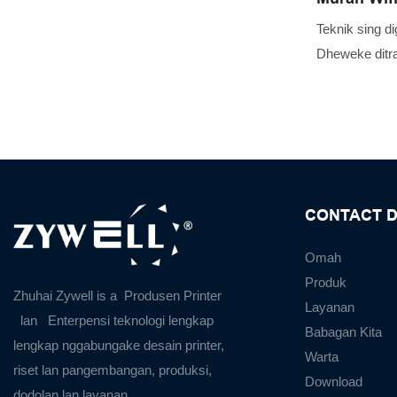
Supermark
Teknik sing d
PRINTER
Dheweke ditra
efisien produ
Thermal 80m
SUPERMART
INGGRIS IN
CONTACT D
Omah
Produk
Zhuhai Zywell is a
Produsen Printer
Layanan
lan
Enterpensi teknologi lengkap
Babagan Kita
lengkap nggabungake desain printer,
Warta
riset lan pangembangan, produksi,
Download
dodolan lan layanan