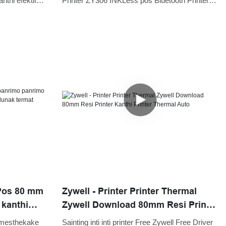
nthi efektif
Printer ZY306 INKLess pos Bluetooth Printer
sahaan sing
wis nglumpukake akeh pujian saka pasar, lan
ya bisa cocog
ngrampungake titik nyeri pelanggan sing apik
lek macem-
 Pos 80 mm
Zywell - Printer Printer Thermal
 kanthi
Zywell Download 80mm Resi Printer
i lunak
Kanthi Printer Thermal Auto
 mesthekake
Sainting inti inti printer Free Zywell Free Driver