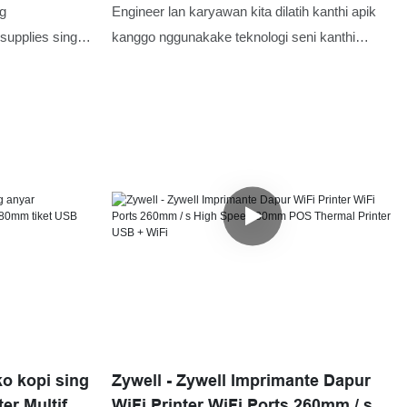
ermal
Printer POS Monitor 260mm / s USB
ng
Engineer lan karyawan kita dilatih kanthi apik
an
Speed ​​Speed ​​260mm / s USB
supplies sing
kanggo nggunakake teknologi seni kanthi
+60MM / S USB + BT
ogs System
trampil. Dadi printer panrima termal zywell 3
se kanthi becik
inci ZY306 Bluetooth Printer POS Monitor
260mm / s High Speed ​​Speed ​​bisa dirancang
khusus kanggo nyukupi kabutuhan sing beda-
beda. Saiki, biasane digunakake ing lapangan
(s) cetak
ko kopi sing
Zywell - Zywell Imprimante Dapur
er Multifott
WiFi Printer WiFi Ports 260mm / s