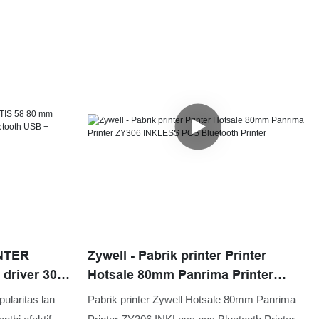
INTER
Zywell - Pabrik printer Printer
driver 300
Hotsale 80mm Panrima Printer
oth USB +
ZY306 INKLESS POS Bluetooth
ularitas lan
Pabrik printer Zywell Hotsale 80mm Panrima
Printer