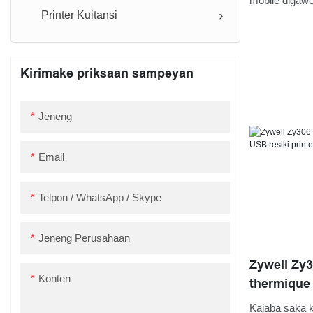
mobile digawe 
Printer Kuitansi
iki. Dirancang
dikontrol den
akeh antarmu
Kirimake priksaan sampeyan
apik lan bisa 
karakteristik 
Jeneng
dadi penak k
Email
Telpon / WhatsApp / Skype
Jeneng Perusahaan
Zywell Zy3
Konten
thermique
printer US
Kajaba saka 