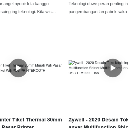
 aws USB + WiFi
System Zy306 8GMB Th
 angel nyopir kita kanggo
Teknologi duwe peran penting i
Printer USB + Rs232 + l
aing ing teknologi. Kita wis
pangembangan lan pabrik saka 
rang-pirang tes kanggo nambah
adol Bill Printerer Printer Syst
g nggawe proses manufaktur
Zy306 8GMB titah Printer, Fawa
 nyimpen.at saiki, produk kasebut
lan wis nampa popularitas
kolom aplikasi
rinter Tiket Thermal 80mm
Zywell - 2020 Desain To
 Pasar Printer
anyar Multifunction Shirt