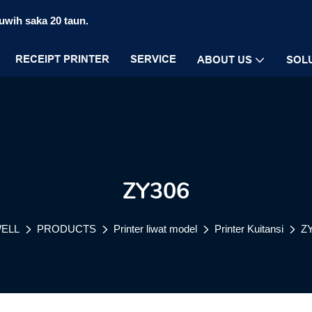
luwih saka 20 taun.
RECEIPT PRINTER
SERVICE
ABOUT US
SOL
ZY306
ELL
PRODUCTS
Printer liwat model
Printer Kuitansi
Z