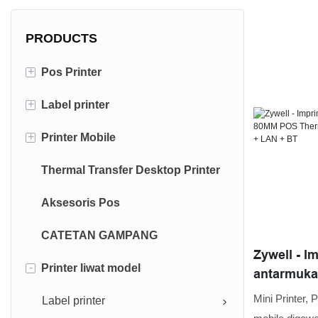
PRODUCTS
+
Pos Printer
+
Label printer
Printer Resi 80mm
+
Printer Mobile
Printer Resi 58mm
Printer label label 4 inci
Thermal Transfer Desktop Printer
Printer label label 3 inci
Printer Panrimo Portable
Aksesoris Pos
Portable Label Printer
CATETAN GAMPANG
Zywell - I
-
Printer liwat model
antarmuka 
POS Therm
Mini Printer, P
Label printer
USB + RS2