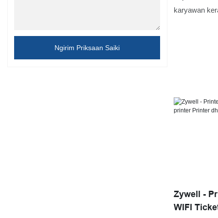
karyawan kera
dhuwur uga du
manufaktur h
Ngirim Priksaan Saiki
posting kang
Zywell - P
WIFI Ticket