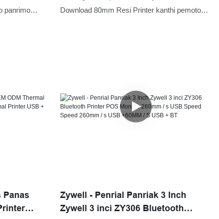
s
o panrimo
Download 80mm Resi Printer kanthi pemotong
ermal gratis lan
otomatis ZY306 yaiku fitur. Printer mini kita,
ang-pirang
printer termal, Printer label, printer mobile
digawe saka bahan mentah sing wis ngliwati
tes sing ketat sing ditindakake dening staf
profesional. Produk kasebut digawe kaluwihan
sing unggul. Kajaba iku, desain katon banget
ditekani amarga zywell bisa uga nuntun tren
industri
s Panas
Zywell - Penrial Panriak 3 Inch
rinter
Zywell 3 inci ZY306 Bluetooth