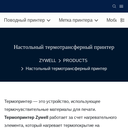
Поводный принтер
Метка принтера
Мобильны
Настольный термотрансферный принтер
ZYWELL
PRODUCTS
Настольный термотрансферный принтер
Термопринтер
— это устройство, использующее
термочувствительные материалы для печати.
Термопринтер Zywell
работает за счет нагревательного
элемента, который нагревает термопокрытие на