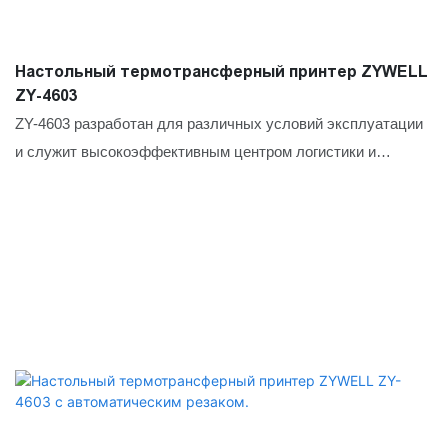
Настольный термотрансферный принтер ZYWELL
ZY-4603
ZY-4603 разработан для различных условий эксплуатации
и служит высокоэффективным центром логистики и
складского хранения, быстро генерируя транспортные
накладные и инвентарные бирки. Благодаря высокому
разрешению, он одинаково эффективен в производстве и
здравоохранении, где точность имеет решающее значение
для маркировки электронных компонентов или
медицинских образцов. Двухрежимная печать и бесшовная
системная интеграция обеспечивают стабильное и
адаптируемое решение для маркировки в бэк-офисах
розничной торговли и глобальных цепочках поставок.