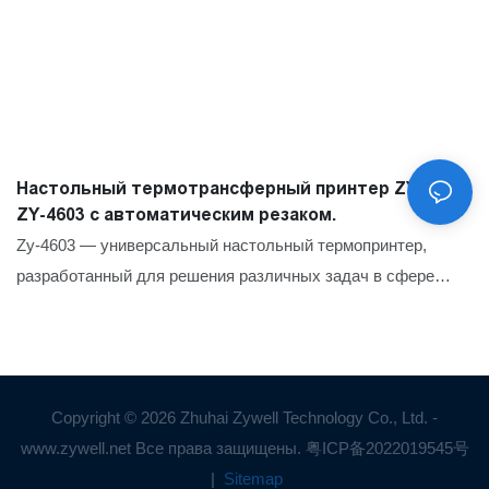
Настольный термотрансферный принтер ZYWELL
ZY-4603 с автоматическим резаком.
Zy-4603 — универсальный настольный термопринтер,
разработанный для решения различных задач в сфере
маркировки. Он сочетает в себе высокую скорость печати и
высокое разрешение, что делает его идеальным выбором
для самых разных задач: от печати транспортных этикеток
до штрихкодов и товарных бирок.
Copyright © 2026 Zhuhai Zywell Technology Co., Ltd. -
www.zywell.net Все права защищены.
粤ICP备2022019545号
|
Sitemap