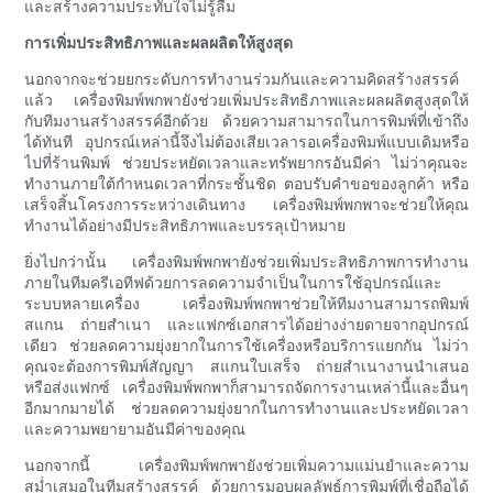
และสร้างความประทับใจไม่รู้ลืม
การเพิ่มประสิทธิภาพและผลผลิตให้สูงสุด
นอกจากจะช่วยยกระดับการทำงานร่วมกันและความคิดสร้างสรรค์
แล้ว เครื่องพิมพ์พกพายังช่วยเพิ่มประสิทธิภาพและผลผลิตสูงสุดให้
กับทีมงานสร้างสรรค์อีกด้วย ด้วยความสามารถในการพิมพ์ที่เข้าถึง
ได้ทันที อุปกรณ์เหล่านี้จึงไม่ต้องเสียเวลารอเครื่องพิมพ์แบบเดิมหรือ
ไปที่ร้านพิมพ์ ช่วยประหยัดเวลาและทรัพยากรอันมีค่า ไม่ว่าคุณจะ
ทำงานภายใต้กำหนดเวลาที่กระชั้นชิด ตอบรับคำขอของลูกค้า หรือ
เสร็จสิ้นโครงการระหว่างเดินทาง เครื่องพิมพ์พกพาจะช่วยให้คุณ
ทำงานได้อย่างมีประสิทธิภาพและบรรลุเป้าหมาย
ยิ่งไปกว่านั้น เครื่องพิมพ์พกพายังช่วยเพิ่มประสิทธิภาพการทำงาน
ภายในทีมครีเอทีฟด้วยการลดความจำเป็นในการใช้อุปกรณ์และ
ระบบหลายเครื่อง เครื่องพิมพ์พกพาช่วยให้ทีมงานสามารถพิมพ์
สแกน ถ่ายสำเนา และแฟกซ์เอกสารได้อย่างง่ายดายจากอุปกรณ์
เดียว ช่วยลดความยุ่งยากในการใช้เครื่องหรือบริการแยกกัน ไม่ว่า
คุณจะต้องการพิมพ์สัญญา สแกนใบเสร็จ ถ่ายสำเนางานนำเสนอ
หรือส่งแฟกซ์ เครื่องพิมพ์พกพาก็สามารถจัดการงานเหล่านี้และอื่นๆ
อีกมากมายได้ ช่วยลดความยุ่งยากในการทำงานและประหยัดเวลา
และความพยายามอันมีค่าของคุณ
นอกจากนี้ เครื่องพิมพ์พกพายังช่วยเพิ่มความแม่นยำและความ
สม่ำเสมอในทีมสร้างสรรค์ ด้วยการมอบผลลัพธ์การพิมพ์ที่เชื่อถือได้