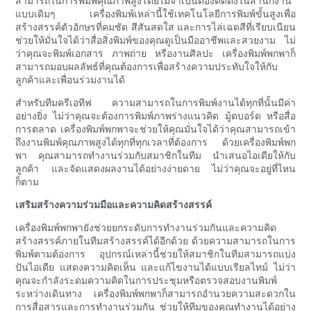
สามารถในการพิมพ์คุณภาพสูงโดยไม่จำเป็นต้องติดตั้งในสำนักงาน
แบบเดิมๆ เครื่องพิมพ์เหล่านี้ใช้เทคโนโลยีการพิมพ์ขั้นสูงเพื่อ
สร้างสรรค์ตัวอักษรที่คมชัด สีสันสดใส และการไล่เฉดสีที่เรียบเนียน
ช่วยให้มั่นใจได้ว่าสื่อสิ่งพิมพ์ของคุณดูเป็นมืออาชีพและสวยงาม ไม่
ว่าคุณจะพิมพ์เอกสาร ภาพถ่าย หรืองานศิลปะ เครื่องพิมพ์พกพาก็
สามารถมอบผลลัพธ์ที่คุณต้องการเพื่อสร้างความประทับใจให้กับ
ลูกค้าและเพื่อนร่วมงานได้
สำหรับทีมครีเอทีฟ ความสามารถในการพิมพ์งานได้ทุกที่นั้นมีค่า
อย่างยิ่ง ไม่ว่าคุณจะต้องการพิมพ์ภาพร่างแนวคิด มู้ดบอร์ด หรือสื่อ
การตลาด เครื่องพิมพ์พกพาจะช่วยให้คุณมั่นใจได้ว่าคุณสามารถเข้า
ถึงงานพิมพ์คุณภาพสูงได้ทุกที่ทุกเวลาที่ต้องการ ด้วยเครื่องพิมพ์พก
พา คุณสามารถทำงานร่วมกับสมาชิกในทีม นำเสนอไอเดียให้กับ
ลูกค้า และจัดแสดงผลงานได้อย่างง่ายดาย ไม่ว่าคุณจะอยู่ที่ไหน
ก็ตาม
เสริมสร้างความร่วมมือและความคิดสร้างสรรค์
เครื่องพิมพ์พกพายังช่วยยกระดับการทำงานร่วมกันและความคิด
สร้างสรรค์ภายในทีมสร้างสรรค์ได้อีกด้วย ด้วยความสามารถในการ
พิมพ์ตามต้องการ อุปกรณ์เหล่านี้ช่วยให้สมาชิกในทีมสามารถแบ่ง
ปันไอเดีย แสดงความคิดเห็น และแก้ไขงานได้แบบเรียลไทม์ ไม่ว่า
คุณจะกำลังระดมความคิดในการประชุมหรือตรวจสอบงานพิมพ์
ระหว่างเดินทาง เครื่องพิมพ์พกพาก็สามารถอำนวยความสะดวกใน
การสื่อสารและการทำงานร่วมกัน ช่วยให้ทีมของคุณทำงานได้อย่าง