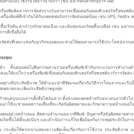
ทนทานและใช้งานได้ยาวนานกว่า เช่น ฉลากสินค้าหรือบาร์โค้ด
 เครื่องพิมพ์ฉลากการจัดส่งบางรุ่นสามารถเชื่อมต่อกับคอมพิวเตอร์หรือซอ
รื่องพิมพ์ที่เข้ากันได้กับแพลตฟอร์มการจัดส่งยอดนิยม เช่น UPS, FedEx หร
ซื้อเริ่มต้น ค่าบำรุงรักษาต่อเนื่อง และต้นทุนของวัสดุสิ้นเปลือง เช่น ฉ
รที่เชื่อถือได้
รจัดส่งที่เหมาะสมกับธุรกิจของคุณจะช่วยให้คุณสามารถใช้ประโยชน์จากเครื่
์ของคุณ
ณแล้ว ขั้นตอนต่อไปคือการผสานรวมเครื่องพิมพ์เข้ากับกระบวนการทำงานด้าน
อบให้แน่ใจว่าเครื่องพิมพ์เชื่อมต่อกับคอมพิวเตอร์หรือซอฟต์แวร์การจัดส่
ส่งอย่างมีประสิทธิภาพ ให้คำแนะนำที่ชัดเจนเกี่ยวกับวิธีการใส่ฉลากและริ
ผิดพลาดและเพิ่มประสิทธิภาพสูงสุด
นดรูปแบบการตั้งชื่อไฟล์ฉลาก ตั้งค่าเทมเพลตสำหรับขนาดฉลากทั่วไป แล
มาใช้จะช่วยลดความเสี่ยงที่จะเกิดข้อผิดพลาดและรักษาความสม่ำเสมอใ
ุณอย่างสม่ำเสมอ ติดตามจำนวนฉลากที่พิมพ์ ปัญหาหรือข้อผิดพลาดต่างๆ
กิดขึ้นได้ตั้งแต่เนิ่นๆ และดำเนินการแก้ไขเพื่อป้องกันการหยุดชะงักในกา
กระตุ้นให้พวกเขาแสดงความคิดเห็นเกี่ยวกับการใช้งาน ประสิทธิภาพ และ