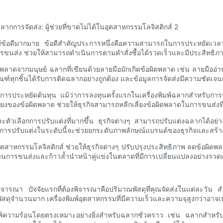
มีข้อดีมากมาย ข้อดีสำคัญประการหนึ่งคือความสามารถในการประหยัดเวลา
รขนส่ง ช่วยให้สามารถดำเนินการตามคำสั่งซื้อได้รวดเร็วและมีประสิทธิภ
พลาดจากมนุษย์ ฉลากที่เขียนด้วยลายมือมักเกิดข้อผิดพลาด เช่น ลายมืออ่านไม
ฑ์ทุกชิ้นได้รับการติดฉลากอย่างถูกต้อง และข้อมูลการจัดส่งมีความชัดเจ
อการประหยัดต้นทุน แม้ว่าการลงทุนครั้งแรกในเครื่องพิมพ์ฉลากสำหรับกา
งของข้อผิดพลาด ช่วยให้ธุรกิจสามารถหลีกเลี่ยงข้อผิดพลาดในการขนส่งที่ม
ละตัวเลือกการปรับแต่งที่มากขึ้น ธุรกิจต่างๆ สามารถปรับแต่งฉลากได้อย
ณฑ์ การปรับแต่งในระดับนี้จะช่วยยกระดับภาพลักษณ์แบรนด์ของธุรกิจและสร้า
ในอุตสาหกรรมโลจิสติกส์ ช่วยให้ธุรกิจต่างๆ ปรับปรุงประสิทธิภาพ ลดข้อผ
วนการขนส่งและก้าวล้ำนำหน้าคู่แข่งในตลาดที่มีการเปลี่ยนแปลงอย่างรวดเร
พิจารณา ปัจจัยแรกที่ต้องพิจารณาคือปริมาณพัสดุที่คุณจัดส่งในแต่ละวัน สำห
พัสดุจำนวนมาก เครื่องพิมพ์อุตสาหกรรมที่มีความเร็วและความจุสูงกว่าอาจ
พิมพ์ความร้อนโดยตรงเหมาะอย่างยิ่งสำหรับฉลากชั่วคราว เช่น ฉลากสำหรับ