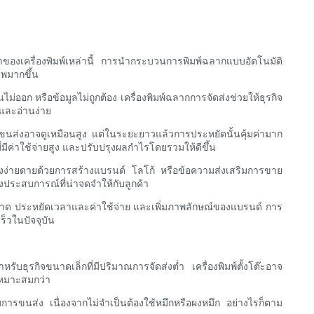
ของเครื่องพิมพ์เหล่านี้ การนำกระบวนการพิมพ์ฉลากแบบอัตโนมัติ
าพมากขึ้น
่ออก หรือข้อมูลไม่ถูกต้อง เครื่องพิมพ์ฉลากการจัดส่งช่วยให้ธุรกิจ
นและอ่านง่าย
รขนส่งอาจดูเหมือนสูง แต่ในระยะยาวแล้วการประหยัดนั้นคุ้มค่ามาก
ีค่าใช้จ่ายสูง และปรับปรุงผลกำไรโดยรวมให้ดีขึ้น
่างง่ายดายด้วยการสร้างแบรนด์ โลโก้ หรือข้อความส่งเสริมการขาย
งประสบการณ์ที่น่าจดจำให้กับลูกค้า
ิดพลาด ประหยัดเวลาและค่าใช้จ่าย และเพิ่มภาพลักษณ์ของแบรนด์ การ
็วในปัจจุบัน
รับธุรกิจขนาดเล็กที่มีปริมาณการจัดส่งต่ำ เครื่องพิมพ์ตั้งโต๊ะอาจ
เหมาะสมกว่า
การขนส่ง เนื่องจากไม่จำเป็นต้องใช้หมึกหรือผงหมึก อย่างไรก็ตาม