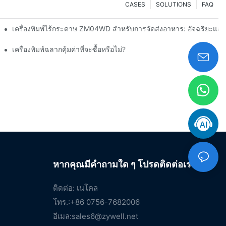
CASES
SOLUTIONS
FAQ
งสินค้าของคุณได้อย่างไร
เครื่องพิมพ์ไร้กระดาษ ZM04WD สำหรับการจัดส่งอาหาร: อัจฉริยะแ
เครื่องพิมพ์ฉลากคุ้มค่าที่จะซื้อหรือไม่?
หากคุณมีคำถามใด ๆ โปรดติดต่อเรา
ติดต่อ: เนโคล
โทร.:+86 0756-7682006
อีเมล:
sales6@zywell.net