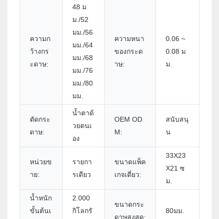
48 ม
ม./52
มม./56
ความก
ความหนา
0.06 ~
มม./64
ว้างกร
ของกระด
0.08 ม
มม./68
ะดาษ:
าษ:
ม.
มม./76
มม./80
มม.
น้ำตาด้
ตัดกระ
OEM OD
สนับสนุ
วยตนเ
ดาษ:
M:
น
อง
33X23
หน่วยข
รายกา
ขนาดแพ็ค
X21 ซ
าย:
รเดียว
เกจเดี่ยว:
ม.
น้ำหนัก
2.000
ขนาดกระ
ขั้นต้นเ
กิโลกรั
80มม.
ดาษสูงสุด: