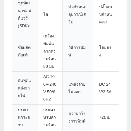
ชุดพัฒ
ข้อกำหนด
ปลั๊กแบ
นาซอฟ
ใช่
อุปกรณ์เส
บกำหน
ต์แวร์
ริม
ดเอง
(SDK):
เครื่อง
พิมพ์ฉ
ชื่อผลิต
วิธีการพิม
โดยตร
ลากคว
ภัณฑ์
พ์
ง
ามร้อน
80 มม.
AC 10
อินพุตแ
0V-240
แหล่งจ่าย
DC 24
หล่งจ่า
V 50/6
ไฟออก
V/2.5A
ยไฟ
0HZ
ประเภ
กระดา
ความกว้า
ทกระด
ษรับคว
72มม.
งการพิมพ์
าษ
ามร้อน