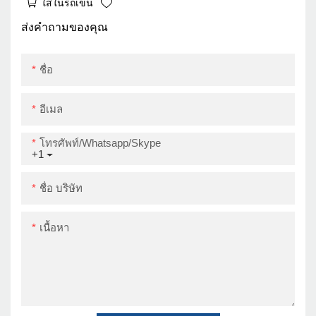
ใส่ในรถเข็น
Android 80 มม. บาร์โค้ด
เครื่องพิมพ์ความร้อน
ส่งคำถามของคุณ
USB
ชื่อ
อีเมล
โทรศัพท์/whatsapp/skype
+1
ชื่อ บริษัท
เนื้อหา