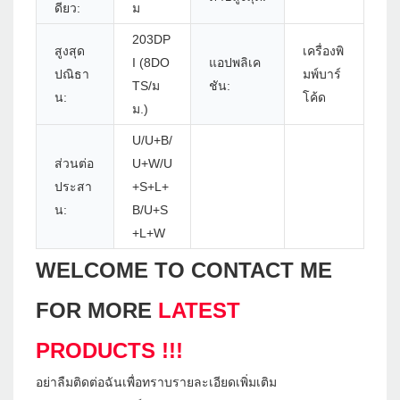
ดียว:
ม
203DP
สูงสุด
เครื่องพิ
I (8DO
แอปพลิเค
ปณิธา
มพ์บาร์
TS/ม
ชัน:
น:
โค้ด
ม.)
U/U+B/
ส่วนต่อ
U+W/U
ประสา
+S+L+
น:
B/U+S
+L+W
WELCOME TO CONTACT ME
FOR MORE
LATEST
PRODUCTS !!!
อย่าลืมติดต่อฉันเพื่อทราบรายละเอียดเพิ่มเติม