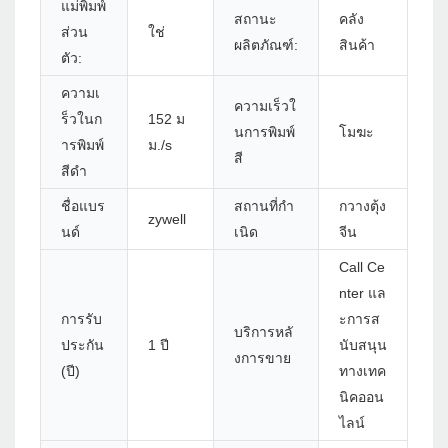
แม่พิมพ์
สถานะ
คลัง
ส่วน
ใช่
ผลิตภัณฑ์:
สินค้า
ตัว:
ความเ
ความเร็วใ
ร็วในก
152 ม
นการพิมพ์
โมฆะ
ารพิมพ์
ม./s
สี
สีดำ
ชื่อแบร
สถานที่กำ
กวางตุ้ง
zywell
นด์
เนิด
จีน
Call Ce
nter แล
การรับ
ะการส
บริการหลั
ประกัน
1 ปี
นับสนุน
งการขาย
(ปี)
ทางเทค
นิคออน
ไลน์