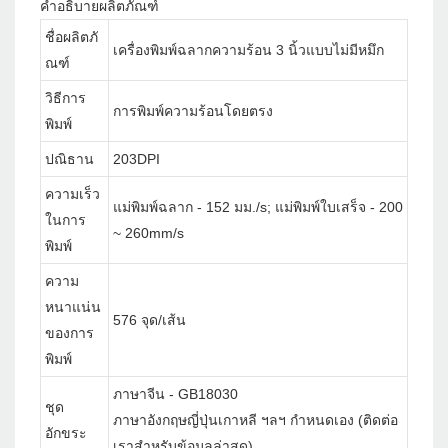
คำอธิบายผลิตภัณฑ์
ชื่อผลิตภั
เครื่องพิมพ์ฉลากความร้อน 3 นิ้วแบบไม่มีหมึก
ณฑ์
วิธีการ
การพิมพ์ความร้อนโดยตรง
พิมพ์
ปณิธาน
203DPI
ความเร็ว
แม่พิมพ์ฉลาก - 152 มม./s; แม่พิมพ์ใบเสร็จ - 200
ในการ
~ 260mm/s
พิมพ์
ความ
หนาแน่น
576 จุด/เส้น
ของการ
พิมพ์
ภาษาจีน - GB18030
ชุด
ภาษาอังกฤษญี่ปุ่นเกาหลี ฯลฯ กำหนดเอง (ติดต่อ
อักขระ
เราสำหรับข้อมูลล่าสุด)