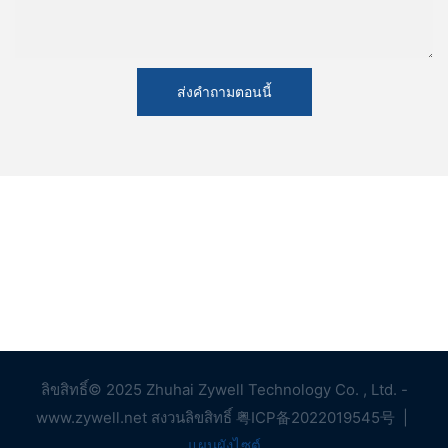
ส่งคำถามตอนนี้
ลิขสิทธิ์© 2025 Zhuhai Zywell Technology Co. , Ltd. -
www.zywell.net สงวนลิขสิทธิ์
粤ICP备2022019545号
|
แผนผังไซต์